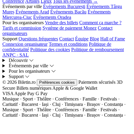
Conférence
Artistes
Lieux
Tous les événements →
Événements par ville
Événements București
Événements Târgu
Mureș
Événements Arad
Événements Bacău
Événements
Miercurea-Ciuc
Événements Oradea
Pour les organisateurs
Vendre des billets
Comment ça marche ?
Tarifs et commission
Système de paiement Monez
Contact
organisateurs
Support
Questions fréquentes
Contact
Équipe
Blog
Hall of Fame
Connexion organisateur
Termes et conditions
Politique de
confidentialité
Politique des cookies
Politique de remboursement
ANPC · SAL
Découvrir
Événements par ville
Pour les organisateurs
Support
© 2026 Biletin.ro
Paiements sécurisés
3D
Préférences cookies
Secure
Billets numériques
Apple & Google Wallet
VISA
Apple Pay
G
Pay
Musique · Sport · Théâtre · Conférences · Famille · Festivals ·
Caritatif · Bucarest · Iași · Cluj · Timișoara · Brașov · Constanța ·
Musique · Sport · Théâtre · Conférences · Famille · Festivals ·
Caritatif · Bucarest · Iași · Cluj · Timișoara · Brașov · Constanța ·