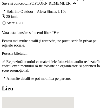
Sava și conceptul POPCORN REMEMBER. 🔥
📍 Solarino Outdoor – Aleea Sinaia, L156
🗓 20 iunie
🕕 Start: 18:00
Vara asta dansăm sub cerul liber. 🌴✨
Pentru mai multe detalii și rezervări, ne puteți scrie în privat pe
rețelele sociale.
Posesia biletului:
✅ Reprezintă acordul ca materialele foto-video-audio realizate în
cadrul evenimentului să fie folosite de organizatori și parteneri în
scop promoțional.
📌 Anumite detalii se pot modifica pe parcurs.
Lieu