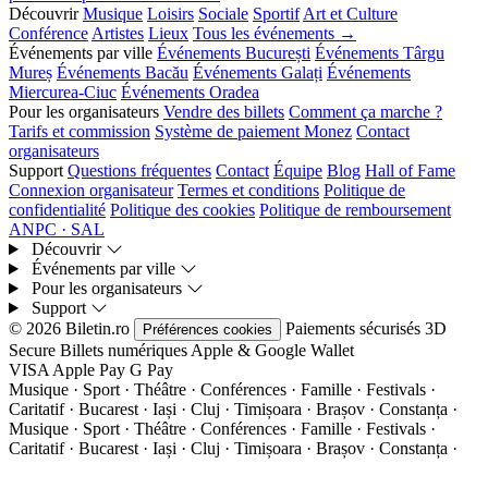
Découvrir
Musique
Loisirs
Sociale
Sportif
Art et Culture
Conférence
Artistes
Lieux
Tous les événements →
Événements par ville
Événements București
Événements Târgu
Mureș
Événements Bacău
Événements Galați
Événements
Miercurea-Ciuc
Événements Oradea
Pour les organisateurs
Vendre des billets
Comment ça marche ?
Tarifs et commission
Système de paiement Monez
Contact
organisateurs
Support
Questions fréquentes
Contact
Équipe
Blog
Hall of Fame
Connexion organisateur
Termes et conditions
Politique de
confidentialité
Politique des cookies
Politique de remboursement
ANPC · SAL
Découvrir
Événements par ville
Pour les organisateurs
Support
© 2026 Biletin.ro
Paiements sécurisés
3D
Préférences cookies
Secure
Billets numériques
Apple & Google Wallet
VISA
Apple Pay
G
Pay
Musique · Sport · Théâtre · Conférences · Famille · Festivals ·
Caritatif · Bucarest · Iași · Cluj · Timișoara · Brașov · Constanța ·
Musique · Sport · Théâtre · Conférences · Famille · Festivals ·
Caritatif · Bucarest · Iași · Cluj · Timișoara · Brașov · Constanța ·