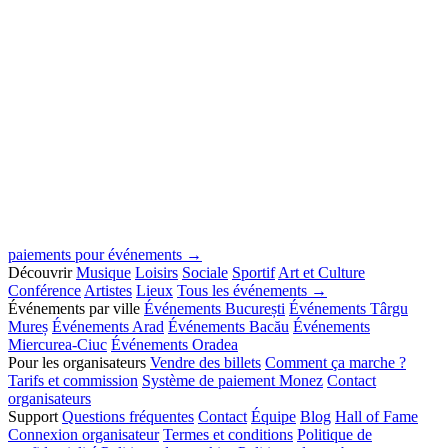
paiements pour événements →
Découvrir
Musique
Loisirs
Sociale
Sportif
Art et Culture
Conférence
Artistes
Lieux
Tous les événements →
Événements par ville
Événements București
Événements Târgu
Mureș
Événements Arad
Événements Bacău
Événements
Miercurea-Ciuc
Événements Oradea
Pour les organisateurs
Vendre des billets
Comment ça marche ?
Tarifs et commission
Système de paiement Monez
Contact
organisateurs
Support
Questions fréquentes
Contact
Équipe
Blog
Hall of Fame
Connexion organisateur
Termes et conditions
Politique de