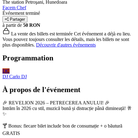
The station
Petroşani, Hunedoara
Facem Chef
Événement terminé
Partager
à partir de
50 RON
La vente des billets est terminée
Cet événement a déjà eu lieu.
Vous pouvez toujours consulter les détails, mais les billets ne sont
plus disponibles.
Découvrir d'autres événements
Programmation
DC
DJ Carlo
DJ
À propos de l'événement
🎉 REVELION 2026 – PETRECEREA ANULUI! 🎉
Intrăm în 2026 cu stil, muzică bună și distracție până dimineață! 🥂
✨
🍸 Bonus: fiecare bilet include bon de consumație + o băutură
GRATIS