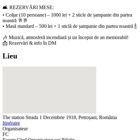
🛋 REZERVĂRI MESE:
• Colțar (10 persoane) – 1000 lei + 2 sticle de șampanie din partea
noastră 🥂🥂
• Masă standard – 500 lei + 1 sticlă de șampanie din partea noastră 🍾
🎶 Muzică, atmosferă incendiară și un început de an memorabil!
📩 Rezervări & info în DM
Lieu
The station
Strada 1 Decembrie 1918, Petroșani, România
Itinéraire
Organisateur
FC
Facem Chef
Organisateur sur Biletin