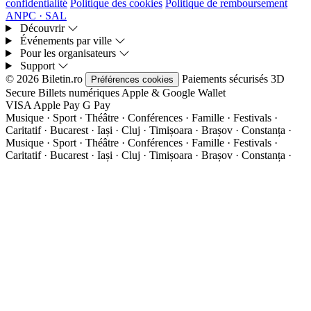
confidentialité
Politique des cookies
Politique de remboursement
ANPC · SAL
Découvrir
Événements par ville
Pour les organisateurs
Support
© 2026 Biletin.ro
Paiements sécurisés
3D
Préférences cookies
Secure
Billets numériques
Apple & Google Wallet
VISA
Apple Pay
G
Pay
Musique · Sport · Théâtre · Conférences · Famille · Festivals ·
Caritatif · Bucarest · Iași · Cluj · Timișoara · Brașov · Constanța ·
Musique · Sport · Théâtre · Conférences · Famille · Festivals ·
Caritatif · Bucarest · Iași · Cluj · Timișoara · Brașov · Constanța ·