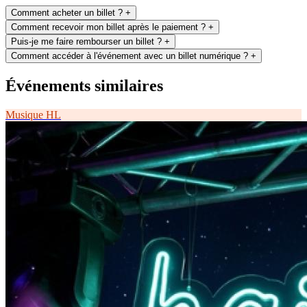
Comment acheter un billet ?
+
Comment recevoir mon billet après le paiement ?
+
Puis-je me faire rembourser un billet ?
+
Comment accéder à l'événement avec un billet numérique ?
+
Événements similaires
Musique
HL