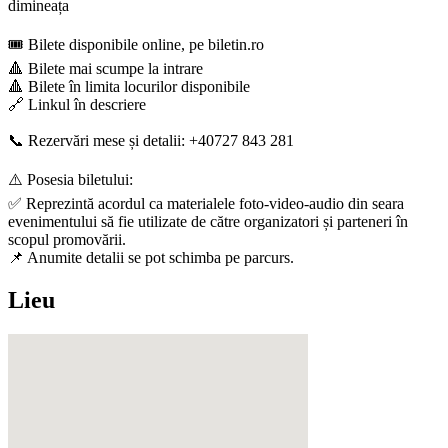
dimineața
🎟️ Bilete disponibile online, pe biletin.ro
🔺 Bilete mai scumpe la intrare
🔺 Bilete în limita locurilor disponibile
🔗 Linkul în descriere
📞 Rezervări mese și detalii: +40727 843 281
⚠️ Posesia biletului:
✅ Reprezintă acordul ca materialele foto-video-audio din seara
evenimentului să fie utilizate de către organizatori și parteneri în
scopul promovării.
📌 Anumite detalii se pot schimba pe parcurs.
Lieu