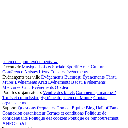
paiements pour événements →
Découvrir
Musique
Loisirs
Sociale
Sportif
Art et Culture
Conférence
Artistes
Lieux
Tous les événements →
Événements par ville
Événements București
Événements Târgu
Mureș
Événements Arad
Événements Bacău
Événements
Miercurea-Ciuc
Événements Oradea
Pour les organisateurs
Vendre des billets
Comment ça marche ?
Tarifs et commission
Système de paiement Monez
Contact
organisateurs
Support
Questions fréquentes
Contact
Équipe
Blog
Hall of Fame
Connexion organisateur
Termes et conditions
Politique de
confidentialité
Politique des cookies
Politique de remboursement
ANPC · SAL