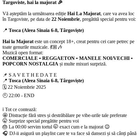
Targoviste, hai la majorat 🎉
Vă așteptăm la următoarea ediție
Hai La Majorat
, care va avea loc
în Targoviste, pe data de
22 Noiembrie
, pregătită special pentru voi:
📍
Tosca (Aleea Sinaia 6-8, Târgoviște)
Hai la Majorat
este un concept 18+, creat pentru cei care petrec pe
toate genurile muzicale. 💃🏼🎶
Muzică open format:
COMERCIALE • REGGAETON • MANELE NOI/VECHI •
POPCORN NOSTALGIA
și multe mixuri surpriză.
📌 S A V E T H E D A T E
📍
Tosca (Aleea Sinaia 6-8, Târgoviște)
🗓️ 22 Noiembrie 2025
🕙 22:00 - END
ℹ️ Tot ce contează:
🤩 Distracție fără stres și destrăbălare pe vibe-urile tale preferate
🤫 Surprize special pregătite pentru voi
🎂 La 00:00 servim tortul 🤭 exact cum e la majorat 😉
🎧 DJ-ii asigură un playlist care te va face să dansezi și să cânți până