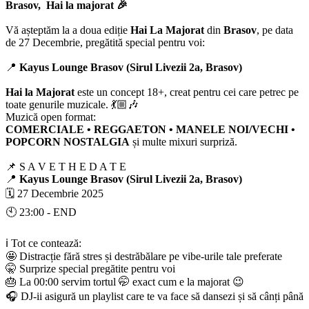
Brasov, Hai la majorat 🎉
Vă așteptăm la a doua ediție
Hai La Majorat
din
Brasov
, pe data
de 27 Decembrie, pregătită special pentru voi:
📍
Kayus Lounge Brasov (Sirul Livezii 2a, Brasov)
Hai la Majorat
este un concept 18+, creat pentru cei care petrec pe
toate genurile muzicale. 💃🏼🎶
Muzică open format:
COMERCIALE • REGGAETON • MANELE NOI/VECHI •
POPCORN NOSTALGIA
și multe mixuri surpriză.
📌 S A V E T H E D A T E
📍
Kayus Lounge Brasov (Sirul Livezii 2a, Brasov)
🗓️ 27 Decembrie 2025
🕙 23:00 - END
ℹ️ Tot ce contează:
🤩 Distracție fără stres și destrăbălare pe vibe-urile tale preferate
🤫 Surprize special pregătite pentru voi
🎂 La 00:00 servim tortul 🤭 exact cum e la majorat 😉
🎧 DJ-ii asigură un playlist care te va face să dansezi și să cânți până