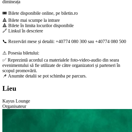
dimineața
🎟️ Bilete disponibile online, pe biletin.ro
🔺 Bilete mai scumpe la intrare
🔺 Bilete în limita locurilor disponibile
🔗 Linkul în descriere
📞 Rezervări mese și detalii: +40774 080 300 sau +40774 080 500
⚠️ Posesia biletului:
✅ Reprezintă acordul ca materialele foto-video-audio din seara
evenimentului să fie utilizate de către organizatori și parteneri în
scopul promovării.
📌 Anumite detalii se pot schimba pe parcurs.
Lieu
Kayus Lounge
Organisateur