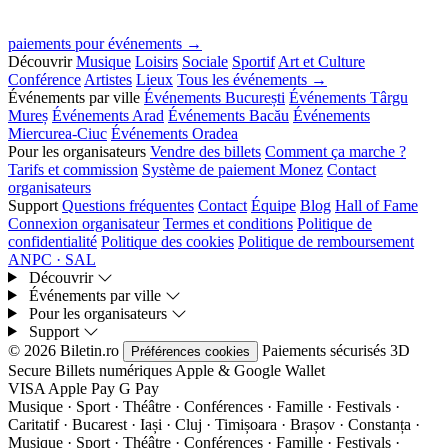
paiements pour événements →
Découvrir
Musique
Loisirs
Sociale
Sportif
Art et Culture
Conférence
Artistes
Lieux
Tous les événements →
Événements par ville
Événements București
Événements Târgu
Mureș
Événements Arad
Événements Bacău
Événements
Miercurea-Ciuc
Événements Oradea
Pour les organisateurs
Vendre des billets
Comment ça marche ?
Tarifs et commission
Système de paiement Monez
Contact
organisateurs
Support
Questions fréquentes
Contact
Équipe
Blog
Hall of Fame
Connexion organisateur
Termes et conditions
Politique de
confidentialité
Politique des cookies
Politique de remboursement
ANPC · SAL
Découvrir
Événements par ville
Pour les organisateurs
Support
© 2026 Biletin.ro
Paiements sécurisés
3D
Préférences cookies
Secure
Billets numériques
Apple & Google Wallet
VISA
Apple Pay
G
Pay
Musique · Sport · Théâtre · Conférences · Famille · Festivals ·
Caritatif · Bucarest · Iași · Cluj · Timișoara · Brașov · Constanța ·
Musique · Sport · Théâtre · Conférences · Famille · Festivals ·