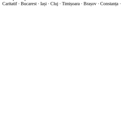
Caritatif · Bucarest · Iași · Cluj · Timișoara · Brașov · Constanța ·