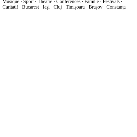
Musique · Sport · Théâtre · Conférences · Famille · Festivals ·
Caritatif · Bucarest · Iași · Cluj · Timișoara · Brașov · Constanța ·