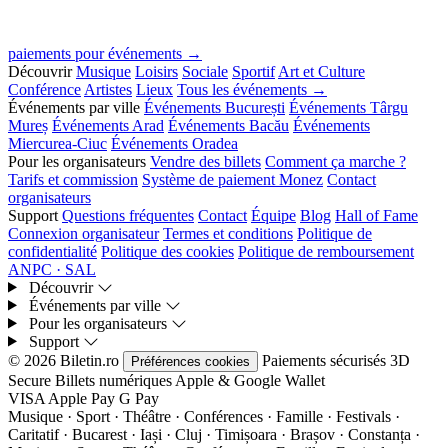
paiements pour événements →
Découvrir
Musique
Loisirs
Sociale
Sportif
Art et Culture
Conférence
Artistes
Lieux
Tous les événements →
Événements par ville
Événements București
Événements Târgu
Mureș
Événements Arad
Événements Bacău
Événements
Miercurea-Ciuc
Événements Oradea
Pour les organisateurs
Vendre des billets
Comment ça marche ?
Tarifs et commission
Système de paiement Monez
Contact
organisateurs
Support
Questions fréquentes
Contact
Équipe
Blog
Hall of Fame
Connexion organisateur
Termes et conditions
Politique de
confidentialité
Politique des cookies
Politique de remboursement
ANPC · SAL
Découvrir
Événements par ville
Pour les organisateurs
Support
© 2026 Biletin.ro
Paiements sécurisés
3D
Préférences cookies
Secure
Billets numériques
Apple & Google Wallet
VISA
Apple Pay
G
Pay
Musique · Sport · Théâtre · Conférences · Famille · Festivals ·
Caritatif · Bucarest · Iași · Cluj · Timișoara · Brașov · Constanța ·