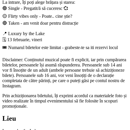
La intrare, îți poți alege brățara și starea:
🟢 Single - Pregatit/ă să cuceresc 💞
🟡 Flirty vibes only - Poate.. cine știe?
🔴 Taken - am venit doar pentru distracție
📍 Luxury by the Lake
🗓️ 13 februarie, vineri
🎟️ Numarul biletelor este limitat - grabeste-te sa iti rezervi locul
Disclaimer: Conținutul muzical poate fi explicit, iar prin cumpărarea
biletelor, persoanele își asumă răspunderea. Persoanele sub 14 ani
vor fi însoțite de un adult (ambele persoane trebuie să achiziționeze
bilete). Persoanele sub 16 ani, vor veni însoțiți de o declarație
completata de către părinți, pe care o puteți găsi pe contul nostru de
Instagram.
Prin achiziționarea biletului, îți exprimi acordul ca materialele foto și
video realizate în timpul evenimentului să fie folosite în scopuri
promoționale.
Lieu