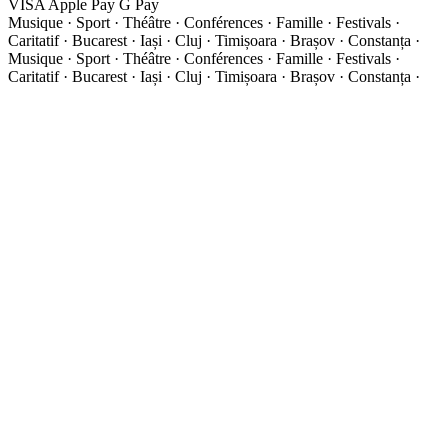
VISA
Apple Pay
G
Pay
Musique · Sport · Théâtre · Conférences · Famille · Festivals ·
Caritatif · Bucarest · Iași · Cluj · Timișoara · Brașov · Constanța ·
Musique · Sport · Théâtre · Conférences · Famille · Festivals ·
Caritatif · Bucarest · Iași · Cluj · Timișoara · Brașov · Constanța ·