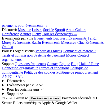
paiements pour événements →
Découvrir
Musique
Loisirs
Sociale
Sportif
Art et Culture
Conférence
Artistes
Lieux
Tous les événements →
Événements par ville
Événements București
Événements Târgu
Mureș
Événements Bacău
Événements Miercurea-Ciuc
Événements
Oradea
Pour les organisateurs
Vendre des billets
Comment ça marche ?
Tarifs et commission
Système de paiement Monez
Contact
organisateurs
Support
Questions fréquentes
Contact
Équipe
Blog
Hall of Fame
Connexion organisateur
Termes et conditions
Politique de
confidentialité
Politique des cookies
Politique de remboursement
ANPC · SAL
Découvrir
Événements par ville
Pour les organisateurs
Support
© 2026 Biletin.ro
Paiements sécurisés
3D
Préférences cookies
Secure
Billets numériques
Apple & Google Wallet