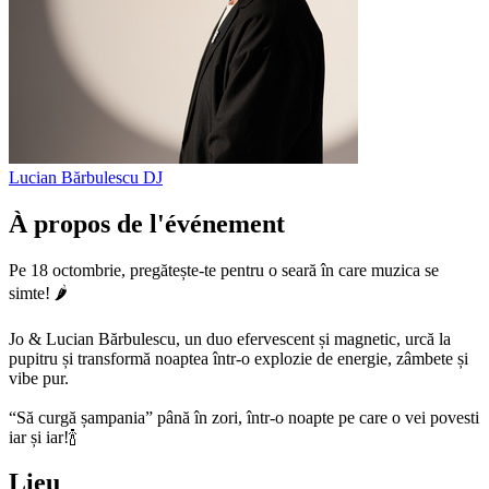
Lucian Bărbulescu
DJ
À propos de l'événement
Pe 18 octombrie, pregătește-te pentru o seară în care muzica se
simte! 🌶️
Jo & Lucian Bărbulescu, un duo efervescent și magnetic, urcă la
pupitru și transformă noaptea într-o explozie de energie, zâmbete și
vibe pur.
“Să curgă șampania” până în zori, într-o noapte pe care o vei povesti
iar și iar!🍾
Lieu