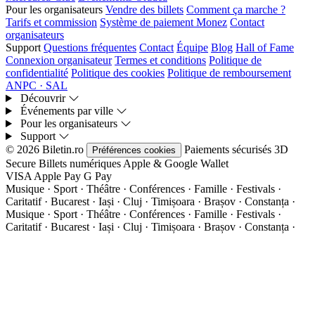
Pour les organisateurs
Vendre des billets
Comment ça marche ?
Tarifs et commission
Système de paiement Monez
Contact
organisateurs
Support
Questions fréquentes
Contact
Équipe
Blog
Hall of Fame
Connexion organisateur
Termes et conditions
Politique de
confidentialité
Politique des cookies
Politique de remboursement
ANPC · SAL
Découvrir
Événements par ville
Pour les organisateurs
Support
© 2026 Biletin.ro
Paiements sécurisés
3D
Préférences cookies
Secure
Billets numériques
Apple & Google Wallet
VISA
Apple Pay
G
Pay
Musique · Sport · Théâtre · Conférences · Famille · Festivals ·
Caritatif · Bucarest · Iași · Cluj · Timișoara · Brașov · Constanța ·
Musique · Sport · Théâtre · Conférences · Famille · Festivals ·
Caritatif · Bucarest · Iași · Cluj · Timișoara · Brașov · Constanța ·