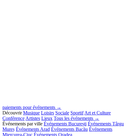
paiements pour événements →
Découvrir
Musique
Loisirs
Sociale
Sportif
Art et Culture
Conférence
Artistes
Lieux
Tous les événements →
Événements par ville
Événements București
Événements Târgu
Mureș
Événements Arad
Événements Bacău
Événements
Miercurea-Ciuc
Événements Oradea