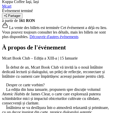
Kuppa Coffee
Iaşi, Iași
Mcart
Événement terminé
Partager
à partir de
161 RON
La vente des billets est terminée
Cet événement a déjà eu lieu.
Vous pouvez toujours consulter les détails, mais les billets ne sont
plus disponibles.
Découvrir d'autres événements
À propos de l'événement
Mcart Book Club – Ediția a XIII-a | 15 Ianuarie
În debut de an, Mcart Book Club vă invită la o nouă întâlnire
dedicată lecturii și dialogului, un prilej de reflecție, reconectare și
întâlnire cu oameni care împărtășesc aceeași pasiune pentru cărți.
Despre ce carte vorbim?
La ediția din luna ianuarie, propunem spre discuție volumul
Atomic Habits
de James Clear, o carte care explorează puterea
schimbărilor mici și impactul obiceiurilor cultivate cu răbdare,
consecvență și claritate.
Întâlnirea se va desfășura într-o atmosferă relaxantă și primitoare,
cu un decor inspirat din carte, propice dialogului autentic.