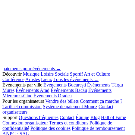
paiements pour événements →
Découvrir
Musique
Loisirs
Sociale
Sportif
Art et Culture
Conférence
Artistes
Lieux
Tous les événements →
Événements par ville
Événements București
Événements Târgu
Mureș
Événements Arad
Événements Bacău
Événements
Miercurea-Ciuc
Événements Oradea
Pour les organisateurs
Vendre des billets
Comment ça marche ?
Tarifs et commission
Système de paiement Monez
Contact
organisateurs
Support
Questions fréquentes
Contact
Équipe
Blog
Hall of Fame
Connexion organisateur
Termes et conditions
Politique de
confidentialité
Politique des cookies
Politique de remboursement
ANPC · SAL