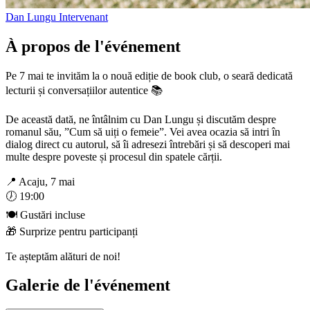
Dan Lungu
Intervenant
À propos de l'événement
Pe 7 mai te invităm la o nouă ediție de book club, o seară dedicată
lecturii și conversațiilor autentice 📚
De această dată, ne întâlnim cu Dan Lungu și discutăm despre
romanul său, ”Cum să uiți o femeie”. Vei avea ocazia să intri în
dialog direct cu autorul, să îi adresezi întrebări și să descoperi mai
multe despre poveste și procesul din spatele cărții.
📍 Acaju, 7 mai
🕖 19:00
🍽 Gustări incluse
🎁 Surprize pentru participanți
Te așteptăm alături de noi!
Galerie de l'événement