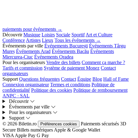
paiements pour événements →
Découvrir
Musique
Loisirs
Sociale
Sportif
Art et Culture
Conférence
Artistes
Lieux
Tous les événements →
Événements par ville
Événements București
Événements Târgu
Mureș
Événements Arad
Événements Bacău
Événements
Miercurea-Ciuc
Événements Oradea
Pour les organisateurs
Vendre des billets
Comment ça marche ?
Tarifs et commission
Système de paiement Monez
Contact
organisateurs
Support
Questions fréquentes
Contact
Équipe
Blog
Hall of Fame
Connexion organisateur
Termes et conditions
Politique de
confidentialité
Politique des cookies
Politique de remboursement
ANPC · SAL
Découvrir
Événements par ville
Pour les organisateurs
Support
© 2026 Biletin.ro
Paiements sécurisés
3D
Préférences cookies
Secure
Billets numériques
Apple & Google Wallet
VISA
Apple Pay
G
Pay