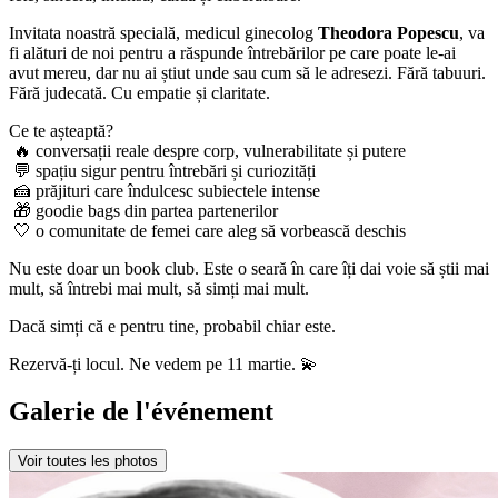
Invitata noastră specială, medicul ginecolog
Theodora Popescu
, va
fi alături de noi pentru a răspunde întrebărilor pe care poate le-ai
avut mereu, dar nu ai știut unde sau cum să le adresezi. Fără tabuuri.
Fără judecată. Cu empatie și claritate.
Ce te așteaptă?
🔥 conversații reale despre corp, vulnerabilitate și putere
💬 spațiu sigur pentru întrebări și curiozități
🍰 prăjituri care îndulcesc subiectele intense
🎁 goodie bags din partea partenerilor
🤍 o comunitate de femei care aleg să vorbească deschis
Nu este doar un book club. Este o seară în care îți dai voie să știi mai
mult, să întrebi mai mult, să simți mai mult.
Dacă simți că e pentru tine, probabil chiar este.
Rezervă-ți locul. Ne vedem pe 11 martie. 💫
Galerie de l'événement
Voir toutes les photos