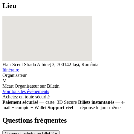
Lieu
Flair Scent
Strada Albineț 3, 700142 Iași, România
Itinéraire
Organisateur
M
Mcart
Organisateur sur Biletin
Voir tous les événements
Achetez en toute sécurité
Paiement sécurisé
— carte, 3D Secure
Billets instantanés
— e-
mail + compte + Wallet
Support réel
— réponse le jour même
Questions fréquentes
Comment acheter un billet ?
+