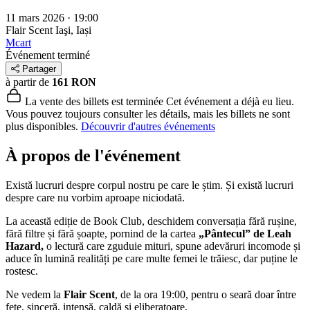
11 mars 2026 · 19:00
Flair Scent
Iaşi, Iași
Mcart
Événement terminé
Partager
à partir de
161 RON
La vente des billets est terminée
Cet événement a déjà eu lieu.
Vous pouvez toujours consulter les détails, mais les billets ne sont
plus disponibles.
Découvrir d'autres événements
À propos de l'événement
Există lucruri despre corpul nostru pe care le știm. Și există lucruri
despre care nu vorbim aproape niciodată.
La această ediție de Book Club, deschidem conversația fără rușine,
fără filtre și fără șoapte, pornind de la cartea
„Pântecul” de Leah
Hazard,
o lectură care zguduie mituri, spune adevăruri incomode și
aduce în lumină realități pe care multe femei le trăiesc, dar puține le
rostesc.
Ne vedem la
Flair Scent
, de la ora 19:00, pentru o seară doar între
fete, sinceră, intensă, caldă și eliberatoare.