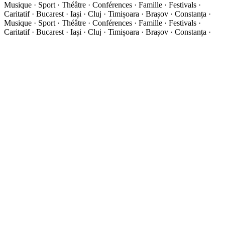
Musique · Sport · Théâtre · Conférences · Famille · Festivals ·
Caritatif · Bucarest · Iași · Cluj · Timișoara · Brașov · Constanța ·
Musique · Sport · Théâtre · Conférences · Famille · Festivals ·
Caritatif · Bucarest · Iași · Cluj · Timișoara · Brașov · Constanța ·