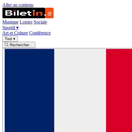
Aller au contenu
Musique
Loisirs
Sociale
Sportif
▾
Art et Culture
Conférence
Tout
▾
Rechercher…