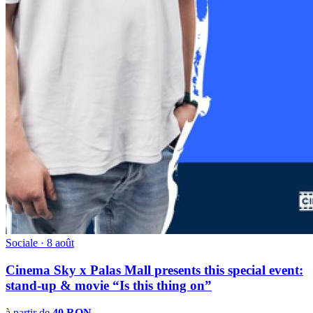
Sociale · 8 août
Cinema Sky x Palas Mall presents this special event:
stand-up & movie “Is this thing on”
à partir de
40 RON