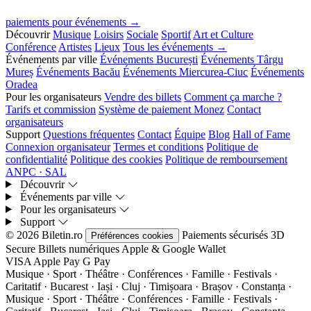
paiements pour événements →
Découvrir
Musique
Loisirs
Sociale
Sportif
Art et Culture
Conférence
Artistes
Lieux
Tous les événements →
Événements par ville
Événements București
Événements Târgu
Mureș
Événements Bacău
Événements Miercurea-Ciuc
Événements
Oradea
Pour les organisateurs
Vendre des billets
Comment ça marche ?
Tarifs et commission
Système de paiement Monez
Contact
organisateurs
Support
Questions fréquentes
Contact
Équipe
Blog
Hall of Fame
Connexion organisateur
Termes et conditions
Politique de
confidentialité
Politique des cookies
Politique de remboursement
ANPC · SAL
Découvrir
Événements par ville
Pour les organisateurs
Support
© 2026 Biletin.ro
Paiements sécurisés
3D
Préférences cookies
Secure
Billets numériques
Apple & Google Wallet
VISA
Apple Pay
G
Pay
Musique · Sport · Théâtre · Conférences · Famille · Festivals ·
Caritatif · Bucarest · Iași · Cluj · Timișoara · Brașov · Constanța ·
Musique · Sport · Théâtre · Conférences · Famille · Festivals ·