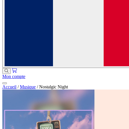
Mon compte
Accueil
/
Musique
/
Nostalgic Night