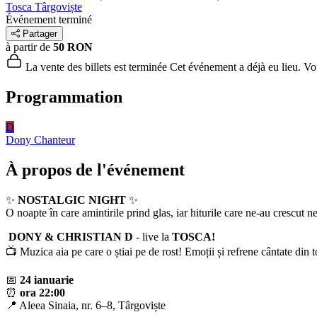
Tosca Târgoviște
Événement terminé
Partager
à partir de
50 RON
La vente des billets est terminée
Cet événement a déjà eu lieu. Vous
Programmation
D
Dony
Chanteur
À propos de l'événement
✨
NOSTALGIC NIGHT
✨
O noapte în care amintirile prind glas, iar hiturile care ne-au crescut
DONY & CHRISTIAN D
- live la
TOSCA!
📺 Muzica aia pe care o știai pe de rost! Emoții și refrene cântate din t
📅
24 ianuarie
⏰
ora 22:00
📍 Aleea Sinaia, nr. 6–8, Târgoviște