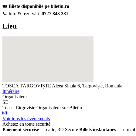
🎟️
Bilete disponibile pe biletin.ro
📞 Info & rezervări:
0727 843 281
Lieu
TOSCA TÂRGOVIȘTE
Aleea Sinaia 6, Târgoviște, România
Itinéraire
Organisateur
SE
Tosca Târgoviște
Organisateur sur Biletin
Voir tous les événements
Achetez en toute sécurité
Paiement sécurisé
— carte, 3D Secure
Billets instantanés
— e-mail 