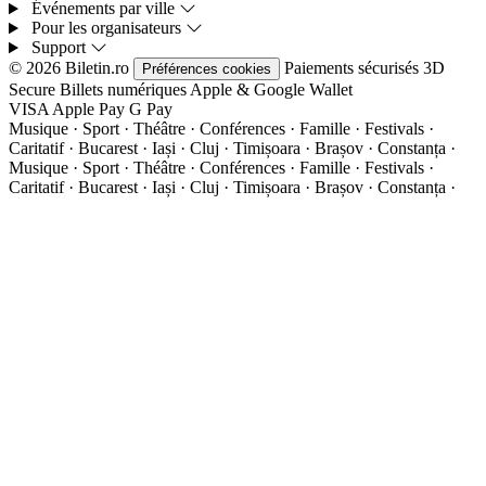
Événements par ville
Pour les organisateurs
Support
© 2026 Biletin.ro
Paiements sécurisés
3D
Préférences cookies
Secure
Billets numériques
Apple & Google Wallet
VISA
Apple Pay
G
Pay
Musique · Sport · Théâtre · Conférences · Famille · Festivals ·
Caritatif · Bucarest · Iași · Cluj · Timișoara · Brașov · Constanța ·
Musique · Sport · Théâtre · Conférences · Famille · Festivals ·
Caritatif · Bucarest · Iași · Cluj · Timișoara · Brașov · Constanța ·