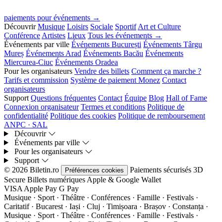
paiements pour événements →
Découvrir
Musique
Loisirs
Sociale
Sportif
Art et Culture
Conférence
Artistes
Lieux
Tous les événements →
Événements par ville
Événements București
Événements Târgu
Mureș
Événements Arad
Événements Bacău
Événements
Miercurea-Ciuc
Événements Oradea
Pour les organisateurs
Vendre des billets
Comment ça marche ?
Tarifs et commission
Système de paiement Monez
Contact
organisateurs
Support
Questions fréquentes
Contact
Équipe
Blog
Hall of Fame
Connexion organisateur
Termes et conditions
Politique de
confidentialité
Politique des cookies
Politique de remboursement
ANPC · SAL
Découvrir
Événements par ville
Pour les organisateurs
Support
© 2026 Biletin.ro
Paiements sécurisés
3D
Préférences cookies
Secure
Billets numériques
Apple & Google Wallet
VISA
Apple Pay
G
Pay
Musique · Sport · Théâtre · Conférences · Famille · Festivals ·
Caritatif · Bucarest · Iași · Cluj · Timișoara · Brașov · Constanța ·
Musique · Sport · Théâtre · Conférences · Famille · Festivals ·