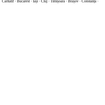
Caritatif · Bucarest · Iași · Cluj · Timișoara · Brașov · Constanța ·