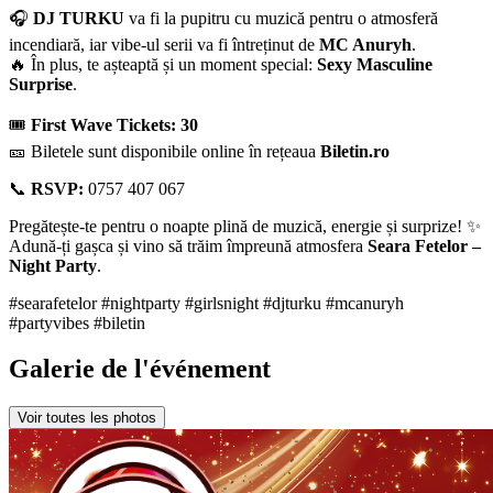
🎧
DJ TURKU
va fi la pupitru cu muzică pentru o atmosferă
incendiară, iar vibe-ul serii va fi întreținut de
MC Anuryh
.
🔥 În plus, te așteaptă și un moment special:
Sexy Masculine
Surprise
.
🎟
First Wave Tickets: 30
🎫 Biletele sunt disponibile online în rețeaua
Biletin.ro
📞
RSVP:
0757 407 067
Pregătește-te pentru o noapte plină de muzică, energie și surprize! ✨
Adună-ți gașca și vino să trăim împreună atmosfera
Seara Fetelor –
Night Party
.
#searafetelor #nightparty #girlsnight #djturku #mcanuryh
#partyvibes #biletin
Galerie de l'événement
Voir toutes les photos