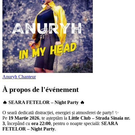
Anuryh
Chanteur
À propos de l'événement
🔥 SEARA FETELOR – Night Party 🔥
O seară dedicată distracției, energiei și atmosferei de party! ✨
Pe
19 Martie 2026
, te așteptăm la
Little Club – Strada Sinaia nr.
3
, începând cu
ora 22:00
, pentru o noapte specială:
SEARA
FETELOR – Night Party
.