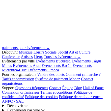
paiements pour événements →
Découvrir
Musique
Loisirs
Sociale
Sportif
Art et Culture
Conférence
Artistes
Lieux
Tous les événements →
Événements par ville
Événements București
Événements Târgu
Mureș
Événements Arad
Événements Bacău
Événements
Miercurea-Ciuc
Événements Oradea
Pour les organisateurs
Vendre des billets
Comment ça marche ?
Tarifs et commission
Système de paiement Monez
Contact
organisateurs
Support
Questions fréquentes
Contact
Équipe
Blog
Hall of Fame
Connexion organisateur
Termes et conditions
Politique de
confidentialité
Politique des cookies
Politique de remboursement
ANPC · SAL
Découvrir
Événements par ville