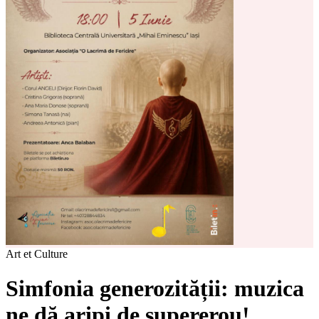
Art et Culture
Simfonia generozității: muzica
ne dă aripi de supererou!