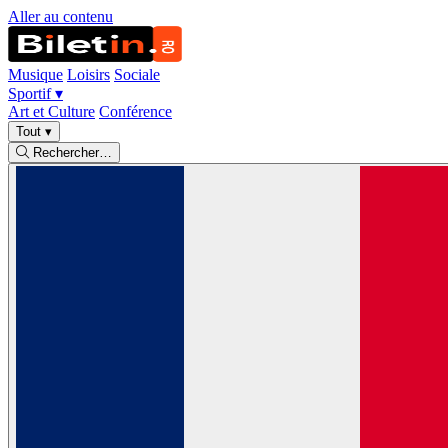
Aller au contenu
Musique
Loisirs
Sociale
Sportif
▾
Art et Culture
Conférence
Tout
▾
Rechercher…