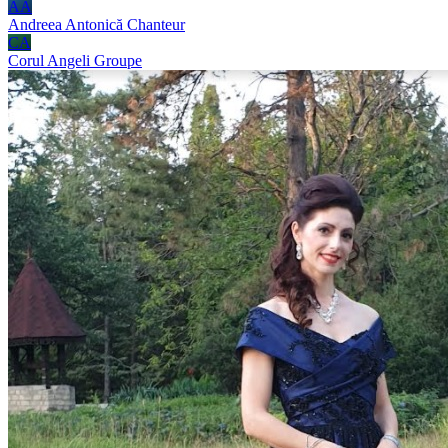
AA
Andreea Antonică
Chanteur
CA
Corul Angeli
Groupe