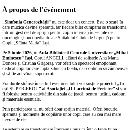
À propos de l'événement
„Simfonia Generozității”
nu este doar un concert. Este o seară în
care muzica devine speranță, iar fiecare bilet cumpărat se transformă
într-un gest real de sprijin pentru copiii internați în secțiile de
oncologie și oncopediatrie ale Spitalului Clinic de Urgență pentru
Copii „Sfânta Maria” Iași.
Pe
5 iunie 2026
, în
Aula Bibliotecii Centrale Universitare „Mihai
Eminescu” Iași
, Corul ANGELI, alături de solistele Ana Maria
Donose și Cristina Grigoraș, vor oferi un spectacol emoționant
dedicat copiilor care luptă zilnic cu boala, dar continuă să zâmbească
și să fie adevărați super-eroi.
Fondurile strânse în cadrul evenimentului vor susține proiectul „Tu
ești SUPER-EROU” al
Asociației „O Lacrimă de Fericire”
și vor
fi folosite pentru activitățile din sala de joacă, pentru jucării, cadouri
și materiale esențiale.
Prin participarea ta, nu oferi doar sprijin material. Oferi bucurie,
speranță și momente de copilărie unor copii care au cea mai mare
nevoie de ele.
Te așteptăm să transformăm împreună muzica într-o faptă bună.