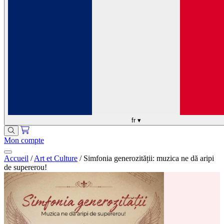
fr
▾
Mon compte
Accueil
/
Art et Culture
/
Simfonia generozității: muzica ne dă aripi
de supererou!