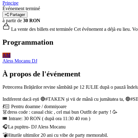
Principe
Événement terminé
Partager
à partir de
30 RON
La vente des billets est terminée
Cet événement a déjà eu lieu. Vous
Programmation
AM
Aless Mocanu
DJ
À propos de l'événement
Petrecerea Brățărilor revine sâmbătă pe 12 IULIE după o pauză îndel
Indiferent dacă ești 🔴#TAKEN și vii de mână cu jumătatea ta, 🟢#SI
💃🏻 Pentru doamne / domnișoare
👗dress code : casual chic , cel mai bun Outfit de party ! 🥳
🎟️ Intrare: 30 RON ( după ora 11:30 40 ron )
🎧La pupitru- DJ Aless Mocanu
💣Hiturile ultimilor 20 ani cu vibe de party memorabil.