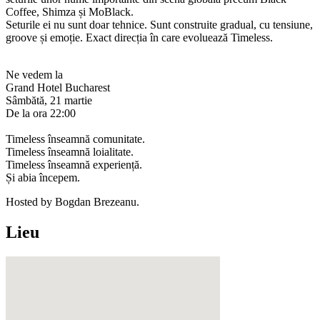
Coffee, Shimza și MoBlack.
Seturile ei nu sunt doar tehnice. Sunt construite gradual, cu tensiune,
groove și emoție. Exact direcția în care evoluează Timeless.
Ne vedem la
Grand Hotel Bucharest
Sâmbătă, 21 martie
De la ora 22:00
Timeless înseamnă comunitate.
Timeless înseamnă loialitate.
Timeless înseamnă experiență.
Și abia începem.
Hosted by Bogdan Brezeanu.
Lieu