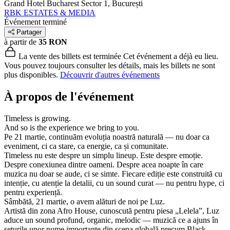
Grand Hotel Bucharest
Sector 1, București
RBK ESTATES & MEDIA
Événement terminé
Partager
à partir de
35 RON
La vente des billets est terminée
Cet événement a déjà eu lieu.
Vous pouvez toujours consulter les détails, mais les billets ne sont
plus disponibles.
Découvrir d'autres événements
À propos de l'événement
Timeless is growing.
And so is the experience we bring to you.
Pe 21 martie, continuăm evoluția noastră naturală — nu doar ca
eveniment, ci ca stare, ca energie, ca și comunitate.
Timeless nu este despre un simplu lineup. Este despre emoție.
Despre conexiunea dintre oameni. Despre acea noapte în care
muzica nu doar se aude, ci se simte. Fiecare ediție este construită cu
intenție, cu atenție la detalii, cu un sound curat — nu pentru hype, ci
pentru experiență.
Sâmbătă, 21 martie, o avem alături de noi pe Luz.
Artistă din zona Afro House, cunoscută pentru piesa „Lelela”, Luz
aduce un sound profund, organic, melodic — muzică ce a ajuns în
seturile unor nume importante din scena globală precum Black