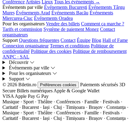
Conférence
Artistes
Lieux
Tous les événements →
Événements par ville
Événements București
Événements Târgu
Mureș
Événements Arad
Événements Bacău
Événements
Miercurea-Ciuc
Événements Oradea
Pour les organisateurs
Vendre des billets
Comment ça marche ?
Tarifs et commission
Système de paiement Monez
Contact
organisateurs
Support
Questions fréquentes
Contact
Équipe
Blog
Hall of Fame
Connexion organisateur
Termes et conditions
Politique de
confidentialité
Politique des cookies
Politique de remboursement
ANPC · SAL
Découvrir
Événements par ville
Pour les organisateurs
Support
© 2026 Biletin.ro
Paiements sécurisés
3D
Préférences cookies
Secure
Billets numériques
Apple & Google Wallet
VISA
Apple Pay
G
Pay
Musique · Sport · Théâtre · Conférences · Famille · Festivals ·
Caritatif · Bucarest · Iași · Cluj · Timișoara · Brașov · Constanța ·
Musique · Sport · Théâtre · Conférences · Famille · Festivals ·
Caritatif · Bucarest · Iași · Cluj · Timișoara · Brașov · Constanța ·