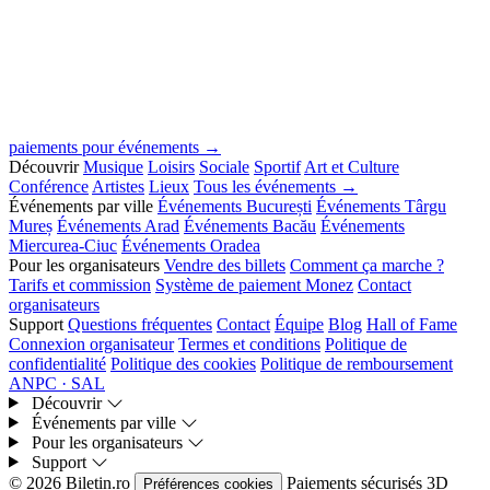
paiements pour événements →
Découvrir
Musique
Loisirs
Sociale
Sportif
Art et Culture
Conférence
Artistes
Lieux
Tous les événements →
Événements par ville
Événements București
Événements Târgu
Mureș
Événements Arad
Événements Bacău
Événements
Miercurea-Ciuc
Événements Oradea
Pour les organisateurs
Vendre des billets
Comment ça marche ?
Tarifs et commission
Système de paiement Monez
Contact
organisateurs
Support
Questions fréquentes
Contact
Équipe
Blog
Hall of Fame
Connexion organisateur
Termes et conditions
Politique de
confidentialité
Politique des cookies
Politique de remboursement
ANPC · SAL
Découvrir
Événements par ville
Pour les organisateurs
Support
© 2026 Biletin.ro
Paiements sécurisés
3D
Préférences cookies