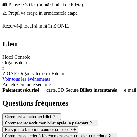
🎟️ Phase I: 30 lei (număr limitat de bilete)
⚠️ Prețul va crește în următoarele etape
Rezervă-ți locul și intră în Z.ONE.
Lieu
Hotel Console
Organisateur
r
Z.ONE
Organisateur sur Biletin
Voir tous les événements
Achetez en toute sécurité
Paiement sécurisé
— carte, 3D Secure
Billets instantanés
— e-mail 
Questions fréquentes
Comment acheter un billet ?
+
Comment recevoir mon billet après le paiement ?
+
Puis-je me faire rembourser un billet ?
+
Comment accéder à l'événement avec un billet numérique ?
+