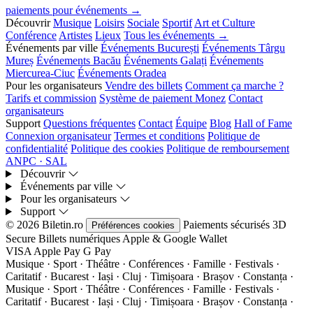
paiements pour événements →
Découvrir
Musique
Loisirs
Sociale
Sportif
Art et Culture
Conférence
Artistes
Lieux
Tous les événements →
Événements par ville
Événements București
Événements Târgu
Mureș
Événements Bacău
Événements Galați
Événements
Miercurea-Ciuc
Événements Oradea
Pour les organisateurs
Vendre des billets
Comment ça marche ?
Tarifs et commission
Système de paiement Monez
Contact
organisateurs
Support
Questions fréquentes
Contact
Équipe
Blog
Hall of Fame
Connexion organisateur
Termes et conditions
Politique de
confidentialité
Politique des cookies
Politique de remboursement
ANPC · SAL
Découvrir
Événements par ville
Pour les organisateurs
Support
© 2026 Biletin.ro
Paiements sécurisés
3D
Préférences cookies
Secure
Billets numériques
Apple & Google Wallet
VISA
Apple Pay
G
Pay
Musique · Sport · Théâtre · Conférences · Famille · Festivals ·
Caritatif · Bucarest · Iași · Cluj · Timișoara · Brașov · Constanța ·
Musique · Sport · Théâtre · Conférences · Famille · Festivals ·
Caritatif · Bucarest · Iași · Cluj · Timișoara · Brașov · Constanța ·