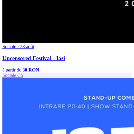
Sociale
·
28 août
Uncensored Festival - Iasi
à partir de
30 RON
Sociale
CS