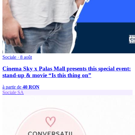
Sociale
·
8 août
Cinema Sky x Palas Mall presents this special event:
stand-up & movie “Is this thing on”
à partir de
40 RON
Sociale
SA