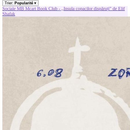
Trier:
Popularité
▾
Sociale
MB
Mcart Book Club - ,,Insula copacilor dispăruți” de Elif
Shafak