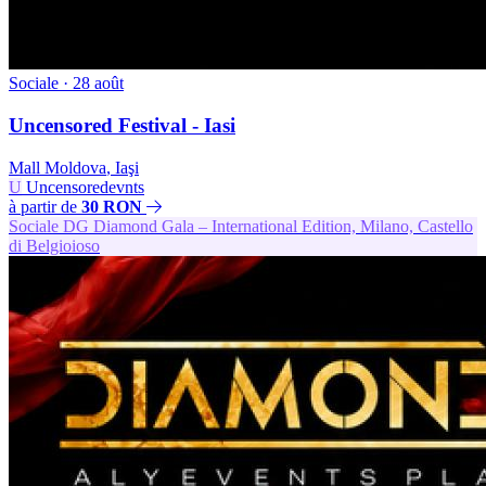
Sociale
· 28 août
Uncensored Festival - Iasi
Mall Moldova
,
Iaşi
U
Uncensoredevnts
à partir de
30 RON
Sociale
DG
Diamond Gala – International Edition, Milano, Castello
di Belgioioso