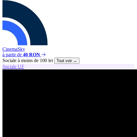
CinemaSky
à partir de
40 RON
Sociale à moins de 100 lei
Tout voir →
Sociale
UF