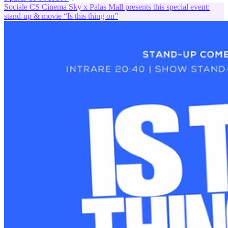
Sociale
CS
Cinema Sky x Palas Mall presents this special event:
stand-up & movie “Is this thing on”