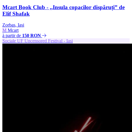
Mcart Book Club - ,,Insula copacilor dispăruți” de
Elif Shafak
Zorbas
,
Iaşi
M
Mcart
à partir de
150 RON
Sociale
UF
Uncensored Festival - Iasi