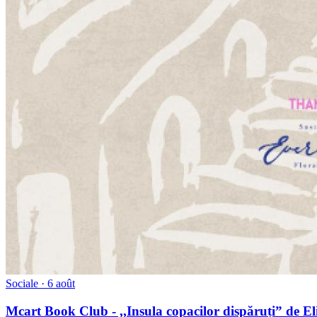
Sociale
· 6 août
Mcart Book Club - ,,Insula copacilor dispăruți” de El