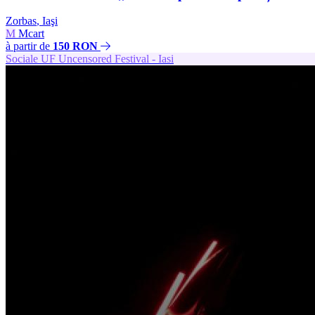
Zorbas
,
Iaşi
M
Mcart
à partir de
150 RON
Sociale
UF
Uncensored Festival - Iasi