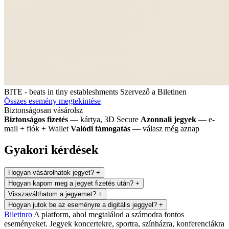
BITE - beats in tiny estableshments
Szervező a Biletinen
Összes esemény megtekintése
Biztonságosan vásárolsz
Biztonságos fizetés
— kártya, 3D Secure
Azonnali jegyek
— e-
mail + fiók + Wallet
Valódi támogatás
— válasz még aznap
Gyakori kérdések
Hogyan vásárolhatok jegyet?
+
Hogyan kapom meg a jegyet fizetés után?
+
Visszaválthatom a jegyemet?
+
Hogyan jutok be az eseményre a digitális jeggyel?
+
Biletin
ro
A platform, ahol megtalálod a számodra fontos
eseményeket. Jegyek koncertekre, sportra, színházra, konferenciákra