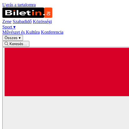
Ugrás a tartalomra
Zene
Szabadidő
Közösségi
Sport
▾
Művészet és Kultúra
Konferencia
Összes
▾
Keresés…