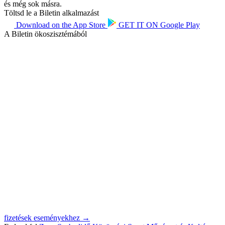
és még sok másra.
Töltsd le a Biletin alkalmazást
Download on the
App Store
GET IT ON
Google Play
A Biletin ökoszisztémából
fizetések eseményekhez →