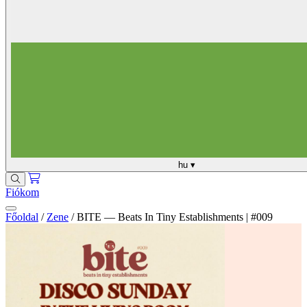
hu
▾
Fiókom
Főoldal
/
Zene
/
BITE — Beats In Tiny Establishments | #009