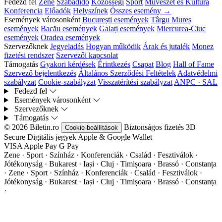
Fedezd fel
Zene
Szabadidő
Közösségi
Sport
Művészet és Kultúra
Konferencia
Előadók
Helyszínek
Összes esemény →
Események városonként
București események
Târgu Mureș
események
Bacău események
Galați események
Miercurea-Ciuc
események
Oradea események
Szervezőknek
Jegyeladás
Hogyan működik
Árak és jutalék
Monez
fizetési rendszer
Szervezői kapcsolat
Támogatás
Gyakori kérdések
Érintkezés
Csapat
Blog
Hall of Fame
Szervező bejelentkezés
Általános Szerződési Feltételek
Adatvédelmi
szabályzat
Cookie-szabályzat
Visszatérítési szabályzat
ANPC · SAL
Fedezd fel
Események városonként
Szervezőknek
Támogatás
© 2026 Biletin.ro
Biztonságos fizetés
3D
Cookie-beállítások
Secure
Digitális jegyek
Apple & Google Wallet
VISA
Apple Pay
G
Pay
Zene · Sport · Színház · Konferenciák · Család · Fesztiválok ·
Jótékonyság · Bukarest · Iași · Cluj · Timișoara · Brassó · Constanța
·
Zene · Sport · Színház · Konferenciák · Család · Fesztiválok ·
Jótékonyság · Bukarest · Iași · Cluj · Timișoara · Brassó · Constanța
·