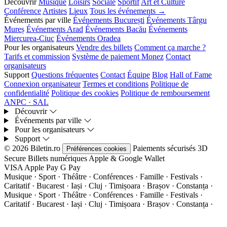
Découvrir
Musique
Loisirs
Sociale
Sportif
Art et Culture
Conférence
Artistes
Lieux
Tous les événements →
Événements par ville
Événements București
Événements Târgu
Mureș
Événements Arad
Événements Bacău
Événements
Miercurea-Ciuc
Événements Oradea
Pour les organisateurs
Vendre des billets
Comment ça marche ?
Tarifs et commission
Système de paiement Monez
Contact
organisateurs
Support
Questions fréquentes
Contact
Équipe
Blog
Hall of Fame
Connexion organisateur
Termes et conditions
Politique de
confidentialité
Politique des cookies
Politique de remboursement
ANPC · SAL
Découvrir
Événements par ville
Pour les organisateurs
Support
© 2026 Biletin.ro
Paiements sécurisés
3D
Préférences cookies
Secure
Billets numériques
Apple & Google Wallet
VISA
Apple Pay
G
Pay
Musique · Sport · Théâtre · Conférences · Famille · Festivals ·
Caritatif · Bucarest · Iași · Cluj · Timișoara · Brașov · Constanța ·
Musique · Sport · Théâtre · Conférences · Famille · Festivals ·
Caritatif · Bucarest · Iași · Cluj · Timișoara · Brașov · Constanța ·