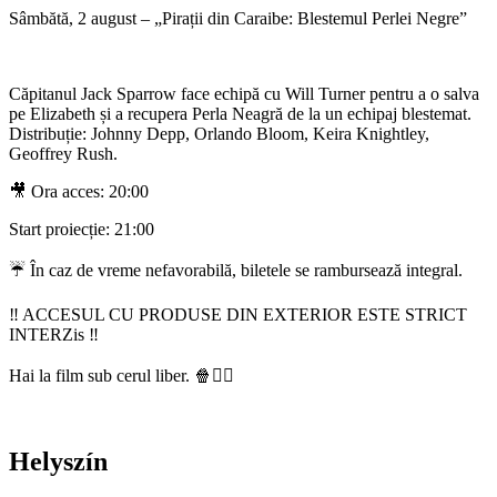
Sâmbătă, 2 august – „Pirații din Caraibe: Blestemul Perlei Negre”
Căpitanul Jack Sparrow face echipă cu Will Turner pentru a o salva
pe Elizabeth și a recupera Perla Neagră de la un echipaj blestemat.
Distribuție: Johnny Depp, Orlando Bloom, Keira Knightley,
Geoffrey Rush.
🎥 Ora acces: 20:00
Start proiecție: 21:00
☔ În caz de vreme nefavorabilă, biletele se rambursează integral.
‼️ ACCESUL CU PRODUSE DIN EXTERIOR ESTE STRICT
INTERZis ‼️
Hai la film sub cerul liber. 🍿🏴‍☠️
Helyszín