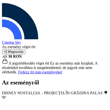
Cinema Sky
Az esemény véget ért
Megosztás
-tól
30 RON
A jegyértékesítés véget ért
Ez az esemény már lezajlott. A
részleteket továbbra is megtekintheted, de jegyek már nem
elérhetők.
Fedezz fel más eseményeket
Az eseményről
DISNEY NOSTALGIA – PROIECȚIA ÎN GRĂDINA PALAS 🎥
🩵