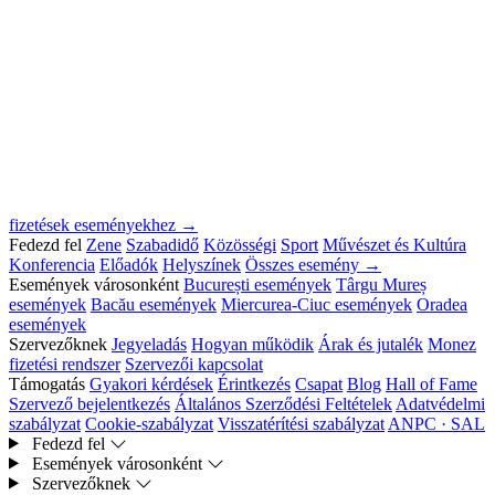
fizetések eseményekhez →
Fedezd fel
Zene
Szabadidő
Közösségi
Sport
Művészet és Kultúra
Konferencia
Előadók
Helyszínek
Összes esemény →
Események városonként
București események
Târgu Mureș
események
Bacău események
Miercurea-Ciuc események
Oradea
események
Szervezőknek
Jegyeladás
Hogyan működik
Árak és jutalék
Monez
fizetési rendszer
Szervezői kapcsolat
Támogatás
Gyakori kérdések
Érintkezés
Csapat
Blog
Hall of Fame
Szervező bejelentkezés
Általános Szerződési Feltételek
Adatvédelmi
szabályzat
Cookie-szabályzat
Visszatérítési szabályzat
ANPC · SAL
Fedezd fel
Események városonként
Szervezőknek