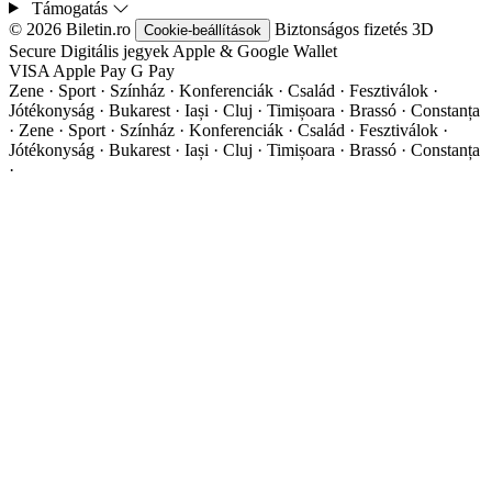
Támogatás
© 2026 Biletin.ro
Biztonságos fizetés
3D
Cookie-beállítások
Secure
Digitális jegyek
Apple & Google Wallet
VISA
Apple Pay
G
Pay
Zene · Sport · Színház · Konferenciák · Család · Fesztiválok ·
Jótékonyság · Bukarest · Iași · Cluj · Timișoara · Brassó · Constanța
·
Zene · Sport · Színház · Konferenciák · Család · Fesztiválok ·
Jótékonyság · Bukarest · Iași · Cluj · Timișoara · Brassó · Constanța
·