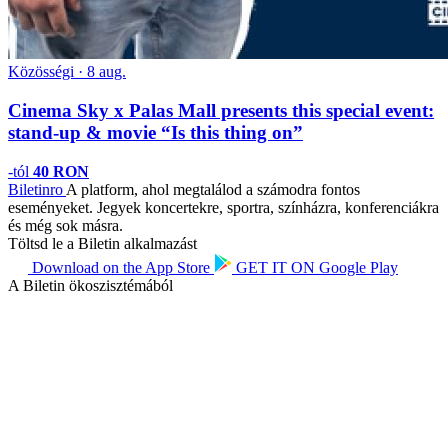
Közösségi · 8 aug.
Cinema Sky x Palas Mall presents this special event:
stand-up & movie “Is this thing on”
-tól
40 RON
Biletin
ro
A platform, ahol megtalálod a számodra fontos
eseményeket. Jegyek koncertekre, sportra, színházra, konferenciákra
és még sok másra.
Töltsd le a Biletin alkalmazást
Download on the
App Store
GET IT ON
Google Play
A Biletin ökoszisztémából