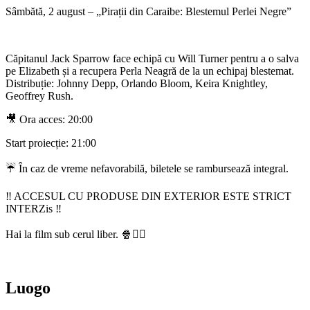
Sâmbătă, 2 august – „Pirații din Caraibe: Blestemul Perlei Negre”
Căpitanul Jack Sparrow face echipă cu Will Turner pentru a o salva
pe Elizabeth și a recupera Perla Neagră de la un echipaj blestemat.
Distribuție: Johnny Depp, Orlando Bloom, Keira Knightley,
Geoffrey Rush.
🎥 Ora acces: 20:00
Start proiecție: 21:00
☔ În caz de vreme nefavorabilă, biletele se rambursează integral.
‼️ ACCESUL CU PRODUSE DIN EXTERIOR ESTE STRICT
INTERZis ‼️
Hai la film sub cerul liber. 🍿🏴‍☠️
Luogo