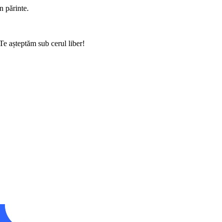
un părinte.
 Te așteptăm sub cerul liber!