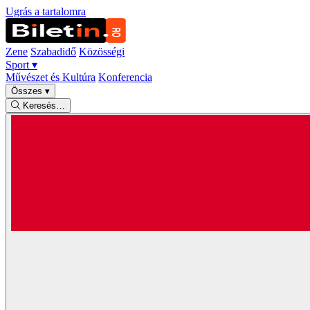
Ugrás a tartalomra
Zene
Szabadidő
Közösségi
Sport
▾
Művészet és Kultúra
Konferencia
Összes
▾
Keresés…