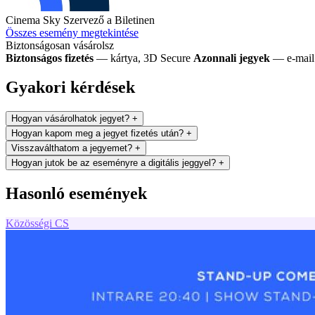
Cinema Sky
Szervező a Biletinen
Összes esemény megtekintése
Biztonságosan vásárolsz
Biztonságos fizetés
— kártya, 3D Secure
Azonnali jegyek
— e-mail 
Gyakori kérdések
Hogyan vásárolhatok jegyet?
+
Hogyan kapom meg a jegyet fizetés után?
+
Visszaválthatom a jegyemet?
+
Hogyan jutok be az eseményre a digitális jeggyel?
+
Hasonló események
Közösségi
CS