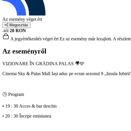
Az esemény véget ért
Megosztás
-tól
20 RON
A jegyértékesítés véget ért
Ez az esemény már lezajlott. A részlet
Az eseményről
VIZIONARE ÎN GRĂDINA PALAS 🎥🩵
Cinema Sky & Palas Mall Iași aduc pe ecran sezonul 9 „Insula Iubirii
🕒 Program
• 19 : 30 Acces & bar deschis
• 20 : 30 Începe emisiunea