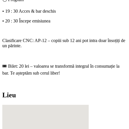
• 19 : 30 Acces & bar deschis
• 20 : 30 Începe emisiunea
Clasificare CNC: AP-12 – copiii sub 12 ani pot intra doar însoțiți de
un părinte.
🎟️ Bilet: 20 lei – valoarea se transformă integral în consumație la
bar. Te așteptăm sub cerul liber!
Lieu