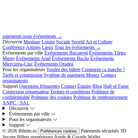
paiements pour événements →
Découvrir
Musique
Loisirs
Sociale
Sportif
Art et Culture
Conférence
Artistes
Lieux
Tous les événements →
Événements par ville
Événements București
Événements Târgu
Mureș
Événements Arad
Événements Bacău
Événements
Miercurea-Ciuc
Événements Oradea
Pour les organisateurs
Vendre des billets
Comment ça marche ?
Tarifs et commission
Système de paiement Monez
Contact
organisateurs
Support
Questions fréquentes
Contact
Équipe
Blog
Hall of Fame
Connexion organisateur
Termes et conditions
Politique de
confidentialité
Politique des cookies
Politique de remboursement
ANPC · SAL
Découvrir
Événements par ville
Pour les organisateurs
Support
© 2026 Biletin.ro
Paiements sécurisés
3D
Préférences cookies
Secure
Billets numériques
Apple & Google Wallet