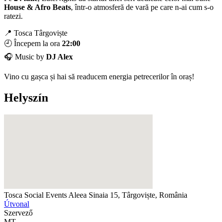
House & Afro Beats
, într-o atmosferă de vară pe care n-ai cum s-o
ratezi.
📍 Tosca Târgoviște
🕘 Începem la ora
22:00
🎧 Music by
DJ Alex
Vino cu gașca și hai să readucem energia petrecerilor în oraș!
Helyszín
Tosca Social Events
Aleea Sinaia 15, Târgoviște, România
Útvonal
Szervező
MT