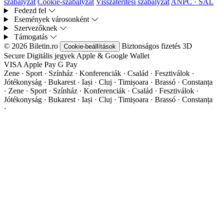
szabályzat
Cookie-szabályzat
Visszatérítési szabályzat
ANPC · SAL
Fedezd fel
Események városonként
Szervezőknek
Támogatás
© 2026 Biletin.ro
Biztonságos fizetés
3D
Cookie-beállítások
Secure
Digitális jegyek
Apple & Google Wallet
VISA
Apple Pay
G
Pay
Zene · Sport · Színház · Konferenciák · Család · Fesztiválok ·
Jótékonyság · Bukarest · Iași · Cluj · Timișoara · Brassó · Constanța
·
Zene · Sport · Színház · Konferenciák · Család · Fesztiválok ·
Jótékonyság · Bukarest · Iași · Cluj · Timișoara · Brassó · Constanța
·