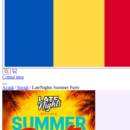
Contul meu
Acasă
/
Social
/
LateNights Summer Party