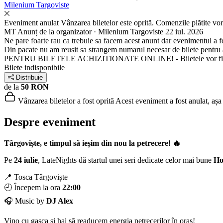
Milenium Targoviste
Eveniment anulat
Vânzarea biletelor este oprită. Comenzile plătite vor
MT
Anunț de la organizator · Milenium Targoviste
22 iul. 2026
Ne pare foarte rau ca trebuie sa facem acest anunt dar evenimentul a f
Din pacate nu am reusit sa strangem numarul necesar de bilete pentru 
PENTRU BILETELE ACHIZITIONATE ONLINE! - Biletele vor fi ramb
Bilete indisponibile
Distribuie
de la
50 RON
Vânzarea biletelor a fost oprită
Acest eveniment a fost anulat, așa 
Despre eveniment
Târgoviște, e timpul să ieșim din nou la petrecere! 🔥
Pe
24 iulie
, LateNights dă startul unei seri dedicate celor mai bune
Ho
📍 Tosca Târgoviște
🕘 Începem la ora
22:00
🎧 Music by
DJ Alex
Vino cu gașca și hai să readucem energia petrecerilor în oraș!