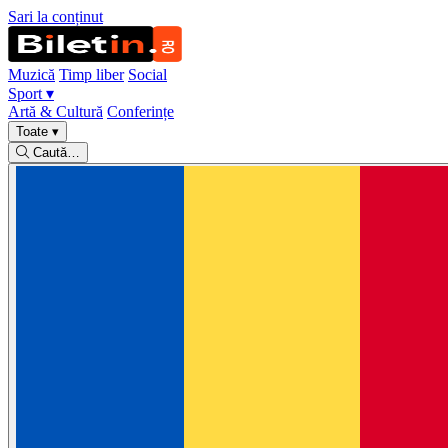
Sari la conținut
Muzică
Timp liber
Social
Sport
▾
Artă & Cultură
Conferințe
Toate
▾
Caută…