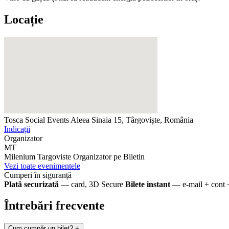
Locație
Tosca Social Events
Aleea Sinaia 15, Târgoviște, România
Indicații
Organizator
MT
Milenium Targoviste
Organizator pe Biletin
Vezi toate evenimentele
Cumperi în siguranță
Plată securizată
— card, 3D Secure
Bilete instant
— e-mail + cont 
Întrebări frecvente
Cum cumpăr un bilet?
+