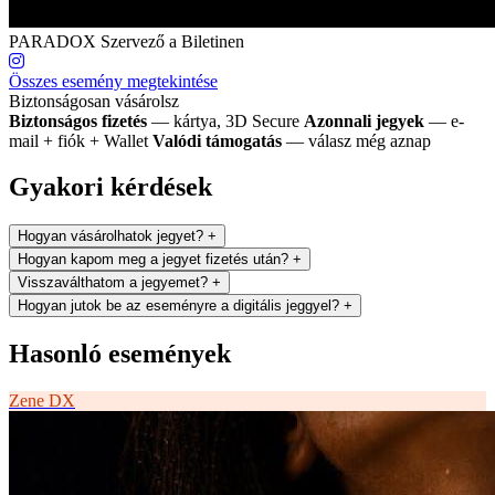
PARADOX
Szervező a Biletinen
Összes esemény megtekintése
Biztonságosan vásárolsz
Biztonságos fizetés
— kártya, 3D Secure
Azonnali jegyek
— e-
mail + fiók + Wallet
Valódi támogatás
— válasz még aznap
Gyakori kérdések
Hogyan vásárolhatok jegyet?
+
Hogyan kapom meg a jegyet fizetés után?
+
Visszaválthatom a jegyemet?
+
Hogyan jutok be az eseményre a digitális jeggyel?
+
Hasonló események
Zene
DX