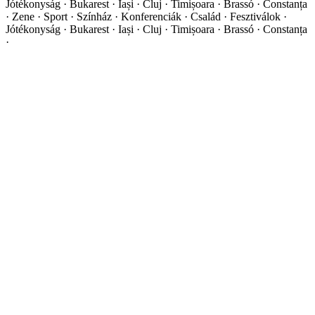
Jótékonyság · Bukarest · Iași · Cluj · Timișoara · Brassó · Constanța
·
Zene · Sport · Színház · Konferenciák · Család · Fesztiválok ·
Jótékonyság · Bukarest · Iași · Cluj · Timișoara · Brassó · Constanța
·