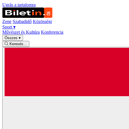
Ugrás a tartalomra
Zene
Szabadidő
Közösségi
Sport
▾
Művészet és Kultúra
Konferencia
Összes
▾
Keresés…