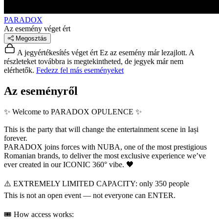
PARADOX
Az esemény véget ért
Megosztás
A jegyértékesítés véget ért
Ez az esemény már lezajlott. A
részleteket továbbra is megtekintheted, de jegyek már nem
elérhetők.
Fedezz fel más eseményeket
Az eseményről
✨ Welcome to PARADOX OPULENCE ✨
This is the party that will change the entertainment scene in Iași
forever.
PARADOX joins forces with NUBA, one of the most prestigious
Romanian brands, to deliver the most exclusive experience we’ve
ever created in our ICONIC 360° vibe. 🖤
⚠️ EXTREMELY LIMITED CAPACITY: only 350 people
This is not an open event — not everyone can ENTER.
🎟️ How access works: