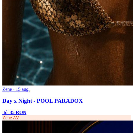
Zene · 15 aug.
Day x Night - POOL PARADOX
-tól
35 RON
Zene
AV