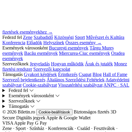
fizetések eseményekhez →
Fedezd fel
Zene
Szabadidő
Közösségi
Sport
Művészet és Kultúra
Konferencia
Előadók
Helyszínek
Összes esemény →
Események városonként
București események
Târgu Mureș
események
Bacău események
Miercurea-Ciuc események
Oradea
események
Szervezőknek
Jegyeladás
Hogyan működik
Árak és jutalék
Monez
fizetési rendszer
Szervezői kapcsolat
Támogatás
Gyakori kérdések
Érintkezés
Csapat
Blog
Hall of Fame
Szervező bejelentkezés
Általános Szerződési Feltételek
Adatvédelmi
szabályzat
Cookie-szabályzat
Visszatérítési szabályzat
ANPC · SAL
Fedezd fel
Események városonként
Szervezőknek
Támogatás
© 2026 Biletin.ro
Biztonságos fizetés
3D
Cookie-beállítások
Secure
Digitális jegyek
Apple & Google Wallet
VISA
Apple Pay
G
Pay
Zene · Sport · Színház · Konferenciák · Család · Fesztiválok ·