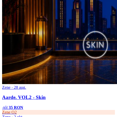
Zene · 28 aug.
Aarde. VOL2 - Skin
-tól
35 RON
Zene
O2
Zene · 2 okt.