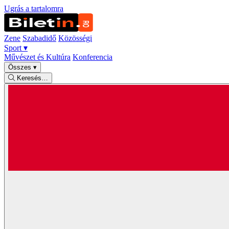
Ugrás a tartalomra
Zene
Szabadidő
Közösségi
Sport
▾
Művészet és Kultúra
Konferencia
Összes
▾
Keresés…