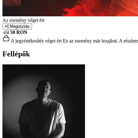
Az esemény véget ért
Megosztás
-tól
50 RON
A jegyértékesítés véget ért
Ez az esemény már lezajlott. A részlet
Fellépők