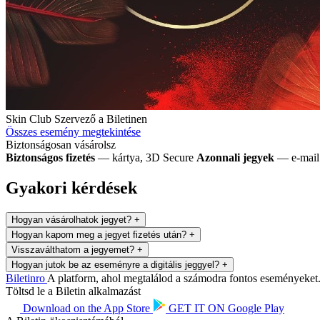
Skin Club
Szervező a Biletinen
Összes esemény megtekintése
Biztonságosan vásárolsz
Biztonságos fizetés
— kártya, 3D Secure
Azonnali jegyek
— e-mail 
Gyakori kérdések
Hogyan vásárolhatok jegyet?
+
Hogyan kapom meg a jegyet fizetés után?
+
Visszaválthatom a jegyemet?
+
Hogyan jutok be az eseményre a digitális jeggyel?
+
Biletin
ro
A platform, ahol megtalálod a számodra fontos eseményeket. 
Töltsd le a Biletin alkalmazást
Download on the
App Store
GET IT ON
Google Play