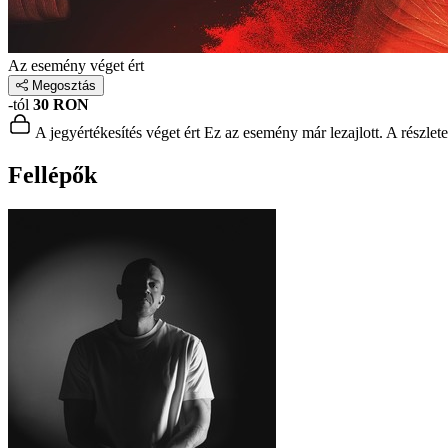
Az esemény véget ért
Megosztás
-tól
30 RON
A jegyértékesítés véget ért
Ez az esemény már lezajlott. A részlet
Fellépők