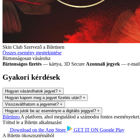
Skin Club
Szervező a Biletinen
Összes esemény megtekintése
Biztonságosan vásárolsz
Biztonságos fizetés
— kártya, 3D Secure
Azonnali jegyek
— e-mail 
Gyakori kérdések
Hogyan vásárolhatok jegyet?
+
Hogyan kapom meg a jegyet fizetés után?
+
Visszaválthatom a jegyemet?
+
Hogyan jutok be az eseményre a digitális jeggyel?
+
Biletin
ro
A platform, ahol megtalálod a számodra fontos eseményeket. 
Töltsd le a Biletin alkalmazást
Download on the
App Store
GET IT ON
Google Play
A Biletin ökoszisztémából