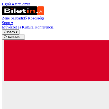
Ugrás a tartalomra
Zene
Szabadidő
Közösségi
Sport
▾
Művészet és Kultúra
Konferencia
Összes
▾
Keresés…