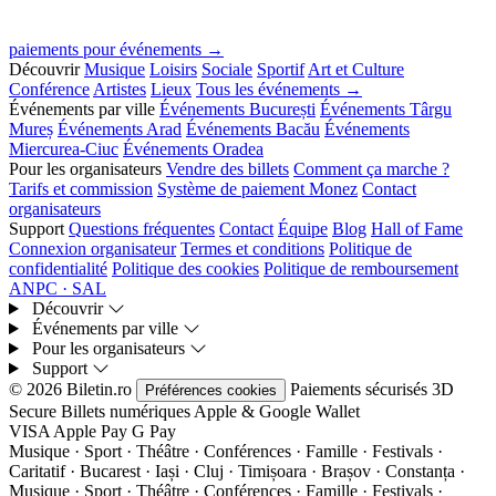
paiements pour événements →
Découvrir
Musique
Loisirs
Sociale
Sportif
Art et Culture
Conférence
Artistes
Lieux
Tous les événements →
Événements par ville
Événements București
Événements Târgu
Mureș
Événements Arad
Événements Bacău
Événements
Miercurea-Ciuc
Événements Oradea
Pour les organisateurs
Vendre des billets
Comment ça marche ?
Tarifs et commission
Système de paiement Monez
Contact
organisateurs
Support
Questions fréquentes
Contact
Équipe
Blog
Hall of Fame
Connexion organisateur
Termes et conditions
Politique de
confidentialité
Politique des cookies
Politique de remboursement
ANPC · SAL
Découvrir
Événements par ville
Pour les organisateurs
Support
© 2026 Biletin.ro
Paiements sécurisés
3D
Préférences cookies
Secure
Billets numériques
Apple & Google Wallet
VISA
Apple Pay
G
Pay
Musique · Sport · Théâtre · Conférences · Famille · Festivals ·
Caritatif · Bucarest · Iași · Cluj · Timișoara · Brașov · Constanța ·
Musique · Sport · Théâtre · Conférences · Famille · Festivals ·