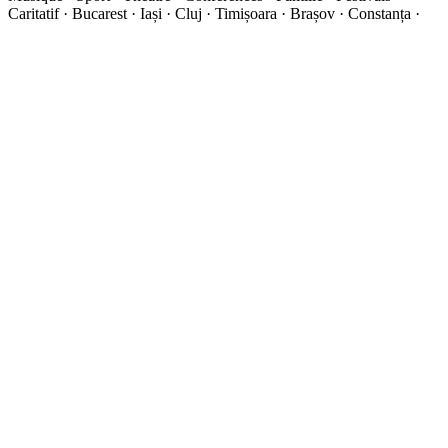
Caritatif · Bucarest · Iași · Cluj · Timișoara · Brașov · Constanța ·