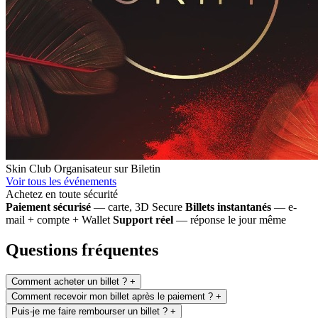
Skin Club
Organisateur sur Biletin
Voir tous les événements
Achetez en toute sécurité
Paiement sécurisé
— carte, 3D Secure
Billets instantanés
— e-
mail + compte + Wallet
Support réel
— réponse le jour même
Questions fréquentes
Comment acheter un billet ?
+
Comment recevoir mon billet après le paiement ?
+
Puis-je me faire rembourser un billet ?
+