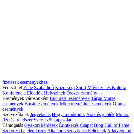
fizetések eseményekhez →
Fedezd fel
Zene
Szabadidő
Közösségi
Sport
Művészet és Kultúra
Konferencia
Előadók
Helyszínek
Összes esemény →
Események városonként
București események
Târgu Mureș
események
Bacău események
Miercurea-Ciuc események
Oradea
események
Szervezőknek
Jegyeladás
Hogyan működik
Árak és jutalék
Monez
fizetési rendszer
Szervezői kapcsolat
Támogatás
Gyakori kérdések
Érintkezés
Csapat
Blog
Hall of Fame
Szervező bejelentkezés
Általános Szerződési Feltételek
Adatvédelmi