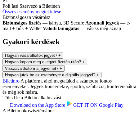
PI
Poli Iasi
Szervező a Biletinen
Összes esemény megtekintése
Biztonságosan vásárolsz
Biztonságos fizetés
— kártya, 3D Secure
Azonnali jegyek
— e-
mail + fiók + Wallet
Valódi támogatás
— válasz még aznap
Gyakori kérdések
Hogyan vásárolhatok jegyet?
+
Hogyan kapom meg a jegyet fizetés után?
+
Visszaválthatom a jegyemet?
+
Hogyan jutok be az eseményre a digitális jeggyel?
+
Biletin
ro
A platform, ahol megtalálod a számodra fontos
eseményeket. Jegyek koncertekre, sportra, színházra, konferenciákra
és még sok másra.
Töltsd le a Biletin alkalmazást
Download on the
App Store
GET IT ON
Google Play
A Biletin ökoszisztémából