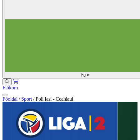
hu
▾
Fiókom
Főoldal
/
Sport
/
Poli Iasi - Ceahlaul