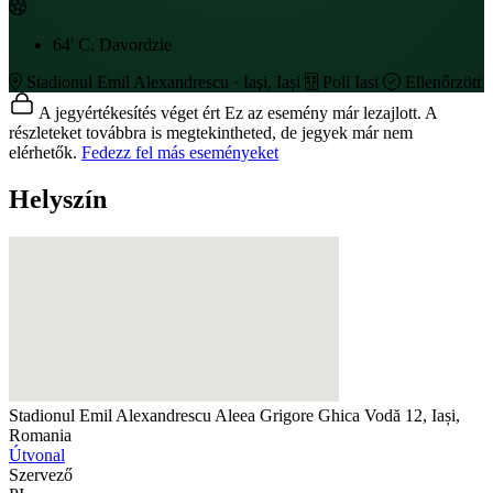
64'
C. Davordzie
Stadionul Emil Alexandrescu · Iaşi, Iași
Poli Iasi
Ellenőrzött
A jegyértékesítés véget ért
Ez az esemény már lezajlott. A
részleteket továbbra is megtekintheted, de jegyek már nem
elérhetők.
Fedezz fel más eseményeket
Helyszín
Stadionul Emil Alexandrescu
Aleea Grigore Ghica Vodă 12, Iași,
Romania
Útvonal
Szervező