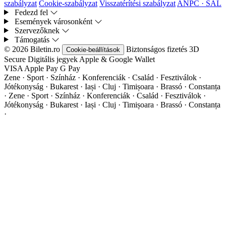
szabályzat
Cookie-szabályzat
Visszatérítési szabályzat
ANPC · SAL
Fedezd fel
Események városonként
Szervezőknek
Támogatás
© 2026 Biletin.ro
Biztonságos fizetés
3D
Cookie-beállítások
Secure
Digitális jegyek
Apple & Google Wallet
VISA
Apple Pay
G
Pay
Zene · Sport · Színház · Konferenciák · Család · Fesztiválok ·
Jótékonyság · Bukarest · Iași · Cluj · Timișoara · Brassó · Constanța
·
Zene · Sport · Színház · Konferenciák · Család · Fesztiválok ·
Jótékonyság · Bukarest · Iași · Cluj · Timișoara · Brassó · Constanța
·