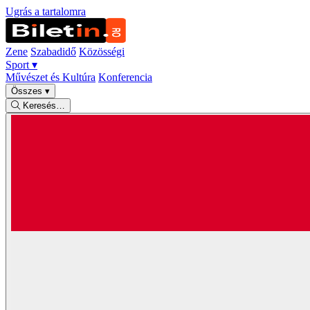
Ugrás a tartalomra
Zene
Szabadidő
Közösségi
Sport
▾
Művészet és Kultúra
Konferencia
Összes
▾
Keresés…