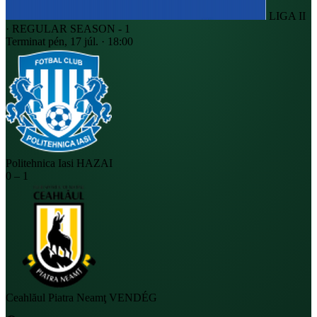
LIGA II
· REGULAR SEASON - 1
Terminat
pén, 17 júl. · 18:00
Politehnica Iasi
HAZAI
0
–
1
Ceahlăul Piatra Neamţ
VENDÉG