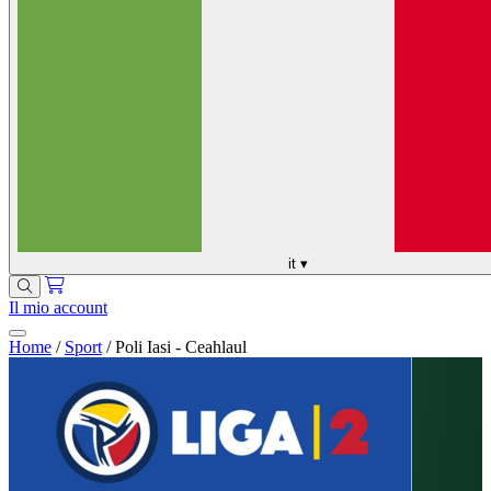
it
▾
Il mio account
Home
/
Sport
/
Poli Iasi - Ceahlaul