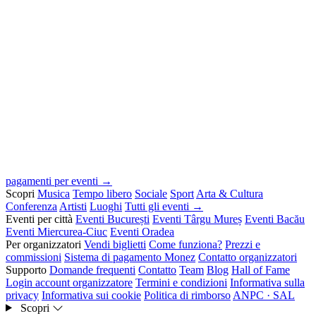
pagamenti per eventi →
Scopri
Musica
Tempo libero
Sociale
Sport
Arta & Cultura
Conferenza
Artisti
Luoghi
Tutti gli eventi →
Eventi per città
Eventi București
Eventi Târgu Mureș
Eventi Bacău
Eventi Miercurea-Ciuc
Eventi Oradea
Per organizzatori
Vendi biglietti
Come funziona?
Prezzi e
commissioni
Sistema di pagamento Monez
Contatto organizzatori
Supporto
Domande frequenti
Contatto
Team
Blog
Hall of Fame
Login account organizzatore
Termini e condizioni
Informativa sulla
privacy
Informativa sui cookie
Politica di rimborso
ANPC · SAL
Scopri