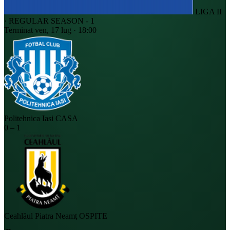
LIGA II
· REGULAR SEASON - 1
Terminat
ven, 17 lug · 18:00
Politehnica Iasi
CASA
0
–
1
Ceahlăul Piatra Neamţ
OSPITE