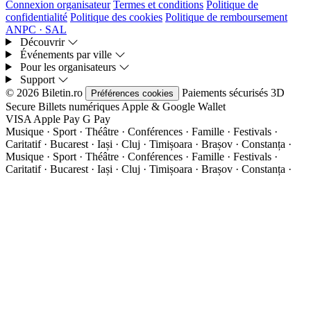
Connexion organisateur
Termes et conditions
Politique de
confidentialité
Politique des cookies
Politique de remboursement
ANPC · SAL
Découvrir
Événements par ville
Pour les organisateurs
Support
© 2026 Biletin.ro
Paiements sécurisés
3D
Préférences cookies
Secure
Billets numériques
Apple & Google Wallet
VISA
Apple Pay
G
Pay
Musique · Sport · Théâtre · Conférences · Famille · Festivals ·
Caritatif · Bucarest · Iași · Cluj · Timișoara · Brașov · Constanța ·
Musique · Sport · Théâtre · Conférences · Famille · Festivals ·
Caritatif · Bucarest · Iași · Cluj · Timișoara · Brașov · Constanța ·