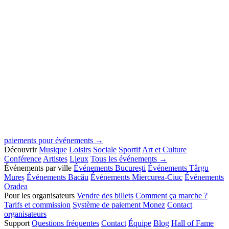
paiements pour événements →
Découvrir
Musique
Loisirs
Sociale
Sportif
Art et Culture
Conférence
Artistes
Lieux
Tous les événements →
Événements par ville
Événements București
Événements Târgu
Mureș
Événements Bacău
Événements Miercurea-Ciuc
Événements
Oradea
Pour les organisateurs
Vendre des billets
Comment ça marche ?
Tarifs et commission
Système de paiement Monez
Contact
organisateurs
Support
Questions fréquentes
Contact
Équipe
Blog
Hall of Fame