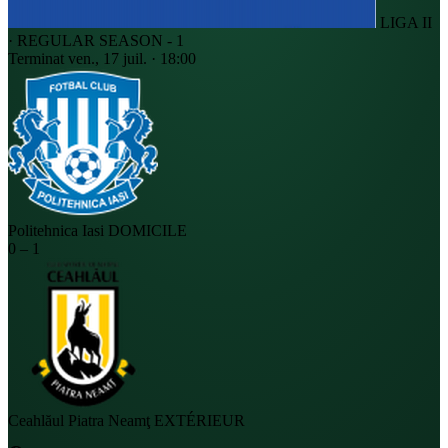
LIGA II
· REGULAR SEASON - 1
Terminat
ven., 17 juil. · 18:00
Politehnica Iasi
DOMICILE
0
–
1
Ceahlăul Piatra Neamţ
EXTÉRIEUR