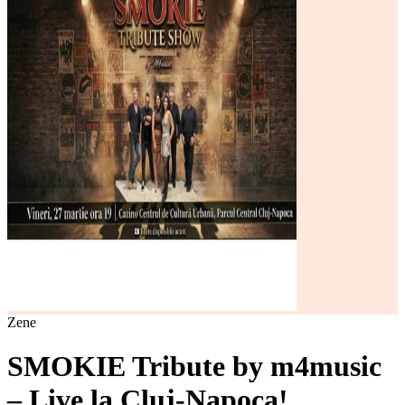
Zene
SMOKIE Tribute by m4music
– Live la Cluj-Napoca!