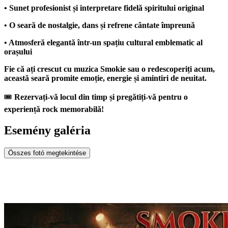
• Sunet profesionist și interpretare fidelă spiritului original
• O seară de nostalgie, dans și refrene cântate împreună
• Atmosferă elegantă într-un spațiu cultural emblematic al
orașului
Fie că ați crescut cu muzica Smokie sau o redescoperiți acum,
această seară promite emoție, energie și amintiri de neuitat.
🎟
Rezervați-vă locul din timp și pregătiți-vă pentru o
experiență rock memorabilă!
Esemény galéria
Összes fotó megtekintése