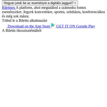
Hogyan jutok be az eseményre a digitális jeggyel?
+
Biletin
ro
A platform, ahol megtalálod a számodra fontos
eseményeket. Jegyek koncertekre, sportra, színházra, konferenciákra
és még sok másra.
Töltsd le a Biletin alkalmazást
Download on the
App Store
GET IT ON
Google Play
A Biletin ökoszisztémából