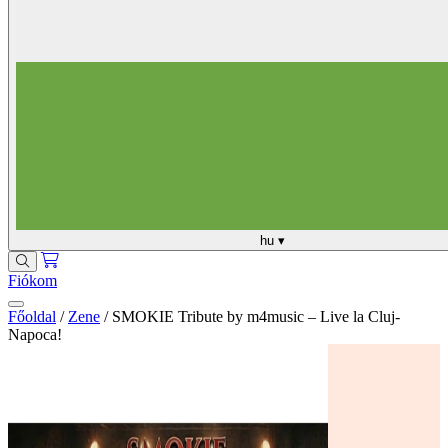
hu
▾
Fiókom
Főoldal
/
Zene
/
SMOKIE Tribute by m4music – Live la Cluj-
Napoca!