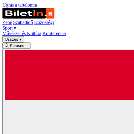
Ugrás a tartalomra
Zene
Szabadidő
Közösségi
Sport
▾
Művészet és Kultúra
Konferencia
Összes
▾
Keresés…