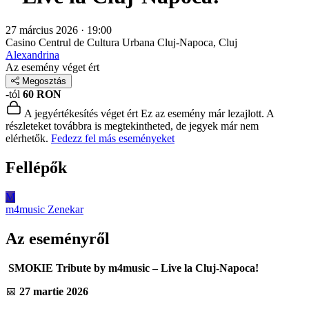
27 március 2026 · 19:00
Casino Centrul de Cultura Urbana
Cluj-Napoca, Cluj
Alexandrina
Az esemény véget ért
Megosztás
-tól
60 RON
A jegyértékesítés véget ért
Ez az esemény már lezajlott. A
részleteket továbbra is megtekintheted, de jegyek már nem
elérhetők.
Fedezz fel más eseményeket
Fellépők
M
m4music
Zenekar
Az eseményről
SMOKIE Tribute by m4music – Live la Cluj-Napoca!
📅
27 martie 2026