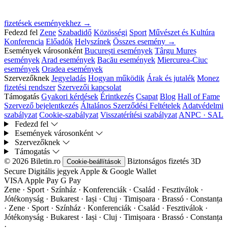
fizetések eseményekhez →
Fedezd fel
Zene
Szabadidő
Közösségi
Sport
Művészet és Kultúra
Konferencia
Előadók
Helyszínek
Összes esemény →
Események városonként
București események
Târgu Mureș
események
Arad események
Bacău események
Miercurea-Ciuc
események
Oradea események
Szervezőknek
Jegyeladás
Hogyan működik
Árak és jutalék
Monez
fizetési rendszer
Szervezői kapcsolat
Támogatás
Gyakori kérdések
Érintkezés
Csapat
Blog
Hall of Fame
Szervező bejelentkezés
Általános Szerződési Feltételek
Adatvédelmi
szabályzat
Cookie-szabályzat
Visszatérítési szabályzat
ANPC · SAL
Fedezd fel
Események városonként
Szervezőknek
Támogatás
© 2026 Biletin.ro
Biztonságos fizetés
3D
Cookie-beállítások
Secure
Digitális jegyek
Apple & Google Wallet
VISA
Apple Pay
G
Pay
Zene · Sport · Színház · Konferenciák · Család · Fesztiválok ·
Jótékonyság · Bukarest · Iași · Cluj · Timișoara · Brassó · Constanța
·
Zene · Sport · Színház · Konferenciák · Család · Fesztiválok ·
Jótékonyság · Bukarest · Iași · Cluj · Timișoara · Brassó · Constanța
·