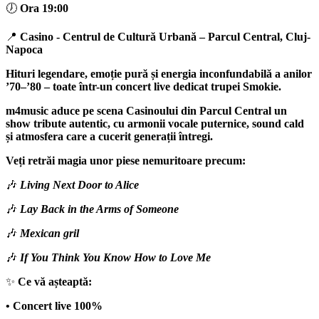
🕖
Ora 19:00
📍
Casino - Centrul de Cultură Urbană
– Parcul Central,
Cluj-
Napoca
Hituri legendare, emoție pură și energia inconfundabilă a anilor
’70–’80 – toate într-un concert live dedicat trupei
Smokie
.
m4music
aduce pe scena Casinoului din Parcul Central un
show tribute autentic, cu armonii vocale puternice, sound cald
și atmosfera care a cucerit generații întregi.
Veți retrăi magia unor piese nemuritoare precum:
🎶
Living Next Door to Alice
🎶
Lay Back in the Arms of Someone
🎶
Mexican gril
🎶
If You Think You Know How to Love Me
✨
Ce vă așteaptă:
• Concert live 100%