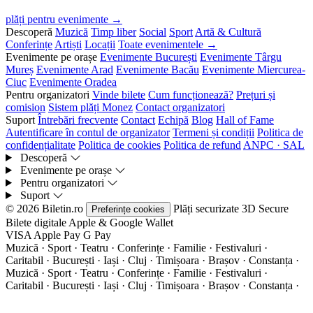
plăți pentru evenimente →
Descoperă
Muzică
Timp liber
Social
Sport
Artă & Cultură
Conferințe
Artiști
Locații
Toate evenimentele →
Evenimente pe orașe
Evenimente București
Evenimente Târgu
Mureș
Evenimente Arad
Evenimente Bacău
Evenimente Miercurea-
Ciuc
Evenimente Oradea
Pentru organizatori
Vinde bilete
Cum funcționează?
Prețuri și
comision
Sistem plăți Monez
Contact organizatori
Suport
Întrebări frecvente
Contact
Echipă
Blog
Hall of Fame
Autentificare în contul de organizator
Termeni și condiții
Politica de
confidențialitate
Politica de cookies
Politica de refund
ANPC · SAL
Descoperă
Evenimente pe orașe
Pentru organizatori
Suport
© 2026 Biletin.ro
Plăți securizate
3D Secure
Preferințe cookies
Bilete digitale
Apple & Google Wallet
VISA
Apple Pay
G
Pay
Muzică · Sport · Teatru · Conferințe · Familie · Festivaluri ·
Caritabil · București · Iași · Cluj · Timișoara · Brașov · Constanța ·
Muzică · Sport · Teatru · Conferințe · Familie · Festivaluri ·
Caritabil · București · Iași · Cluj · Timișoara · Brașov · Constanța ·