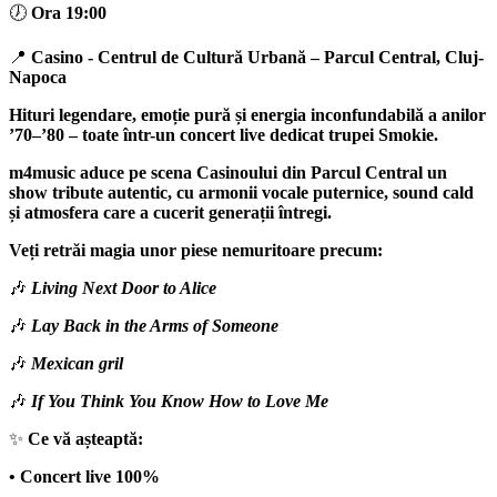
🕖
Ora 19:00
📍
Casino - Centrul de Cultură Urbană
– Parcul Central,
Cluj-
Napoca
Hituri legendare, emoție pură și energia inconfundabilă a anilor
’70–’80 – toate într-un concert live dedicat trupei
Smokie
.
m4music
aduce pe scena Casinoului din Parcul Central un
show tribute autentic, cu armonii vocale puternice, sound cald
și atmosfera care a cucerit generații întregi.
Veți retrăi magia unor piese nemuritoare precum:
🎶
Living Next Door to Alice
🎶
Lay Back in the Arms of Someone
🎶
Mexican gril
🎶
If You Think You Know How to Love Me
✨
Ce vă așteaptă:
• Concert live 100%