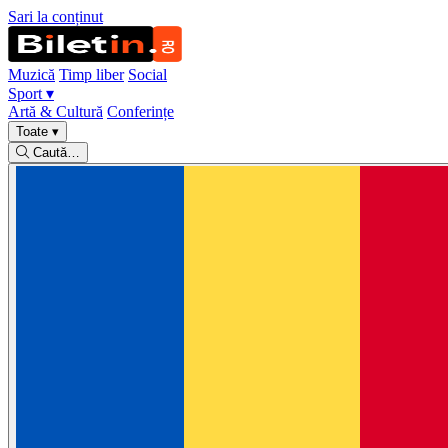
Sari la conținut
Muzică
Timp liber
Social
Sport
▾
Artă & Cultură
Conferințe
Toate
▾
Caută…