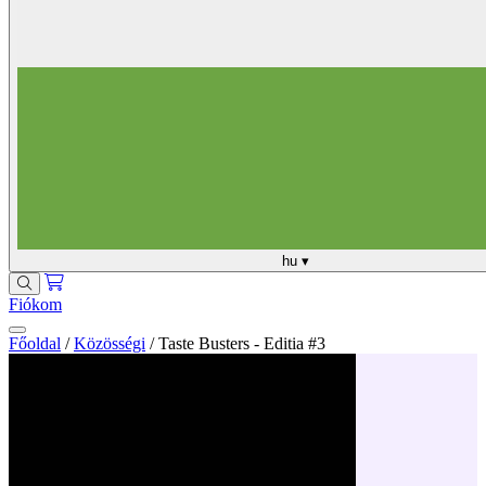
hu
▾
Fiókom
Főoldal
/
Közösségi
/
Taste Busters - Editia #3