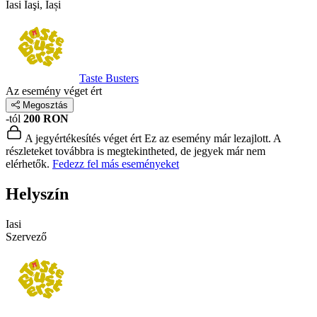
Iasi
Iaşi, Iași
Taste Busters
Az esemény véget ért
Megosztás
-tól
200 RON
A jegyértékesítés véget ért
Ez az esemény már lezajlott. A
részleteket továbbra is megtekintheted, de jegyek már nem
elérhetők.
Fedezz fel más eseményeket
Helyszín
Iasi
Szervező