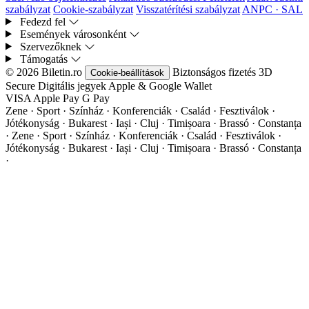
szabályzat
Cookie-szabályzat
Visszatérítési szabályzat
ANPC · SAL
Fedezd fel
Események városonként
Szervezőknek
Támogatás
© 2026 Biletin.ro
Biztonságos fizetés
3D
Cookie-beállítások
Secure
Digitális jegyek
Apple & Google Wallet
VISA
Apple Pay
G
Pay
Zene · Sport · Színház · Konferenciák · Család · Fesztiválok ·
Jótékonyság · Bukarest · Iași · Cluj · Timișoara · Brassó · Constanța
·
Zene · Sport · Színház · Konferenciák · Család · Fesztiválok ·
Jótékonyság · Bukarest · Iași · Cluj · Timișoara · Brassó · Constanța
·