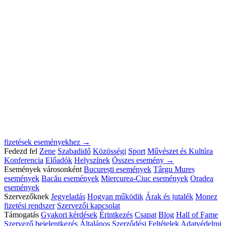
fizetések eseményekhez →
Fedezd fel
Zene
Szabadidő
Közösségi
Sport
Művészet és Kultúra
Konferencia
Előadók
Helyszínek
Összes esemény →
Események városonként
București események
Târgu Mureș
események
Bacău események
Miercurea-Ciuc események
Oradea
események
Szervezőknek
Jegyeladás
Hogyan működik
Árak és jutalék
Monez
fizetési rendszer
Szervezői kapcsolat
Támogatás
Gyakori kérdések
Érintkezés
Csapat
Blog
Hall of Fame
Szervező bejelentkezés
Általános Szerződési Feltételek
Adatvédelmi