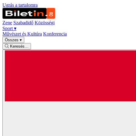
Ugrás a tartalomra
Zene
Szabadidő
Közösségi
Sport
▾
Művészet és Kultúra
Konferencia
Összes
▾
Keresés…