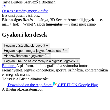
Taste Busters
Szervező a Biletinen
Összes esemény megtekintése
Biztonságosan vásárolsz
Biztonságos fizetés
— kártya, 3D Secure
Azonnali jegyek
— e-
mail + fiók + Wallet
Valódi támogatás
— válasz még aznap
Gyakori kérdések
Hogyan vásárolhatok jegyet?
+
Hogyan kapom meg a jegyet fizetés után?
+
Visszaválthatom a jegyemet?
+
Hogyan jutok be az eseményre a digitális jeggyel?
+
Biletin
ro
A platform, ahol megtalálod a számodra fontos
eseményeket. Jegyek koncertekre, sportra, színházra, konferenciákra
és még sok másra.
Töltsd le a Biletin alkalmazást
Download on the
App Store
GET IT ON
Google Play
A Biletin ökoszisztémából