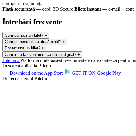
Cumperi în siguranță
Plată securizată
— card, 3D Secure
Bilete instant
— e-mail + cont 
Întrebări frecvente
Cum cumpăr un bilet?
+
Cum primesc biletul după plată?
+
Pot returna un bilet?
+
Cum intru la eveniment cu biletul digital?
+
Biletin
ro
Platforma unde găsești evenimentele care contează pentru tine.
Descarcă aplicația Biletin
Download on the
App Store
GET IT ON
Google Play
Din ecosistemul Biletin