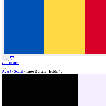
Contul meu
Acasă
/
Social
/
Taste Busters - Editia #3