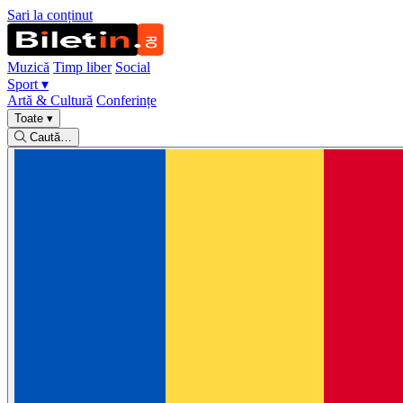
Sari la conținut
Muzică
Timp liber
Social
Sport
▾
Artă & Cultură
Conferințe
Toate
▾
Caută…