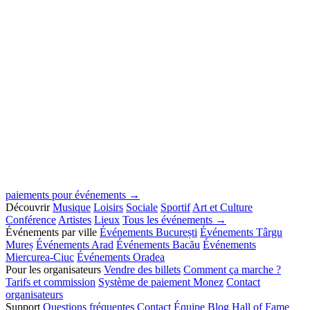
paiements pour événements →
Découvrir
Musique
Loisirs
Sociale
Sportif
Art et Culture
Conférence
Artistes
Lieux
Tous les événements →
Événements par ville
Événements București
Événements Târgu
Mureș
Événements Arad
Événements Bacău
Événements
Miercurea-Ciuc
Événements Oradea
Pour les organisateurs
Vendre des billets
Comment ça marche ?
Tarifs et commission
Système de paiement Monez
Contact
organisateurs
Support
Questions fréquentes
Contact
Équipe
Blog
Hall of Fame