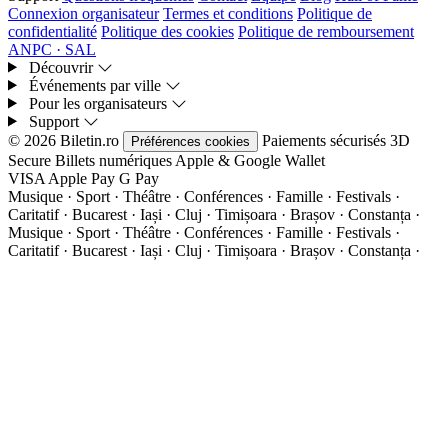
Connexion organisateur
Termes et conditions
Politique de
confidentialité
Politique des cookies
Politique de remboursement
ANPC · SAL
Découvrir
Événements par ville
Pour les organisateurs
Support
© 2026 Biletin.ro
Paiements sécurisés
3D
Préférences cookies
Secure
Billets numériques
Apple & Google Wallet
VISA
Apple Pay
G
Pay
Musique · Sport · Théâtre · Conférences · Famille · Festivals ·
Caritatif · Bucarest · Iași · Cluj · Timișoara · Brașov · Constanța ·
Musique · Sport · Théâtre · Conférences · Famille · Festivals ·
Caritatif · Bucarest · Iași · Cluj · Timișoara · Brașov · Constanța ·