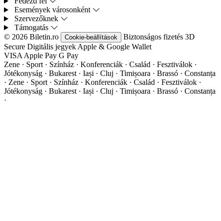
Fedezd fel
Események városonként
Szervezőknek
Támogatás
© 2026 Biletin.ro
Biztonságos fizetés
3D
Cookie-beállítások
Secure
Digitális jegyek
Apple & Google Wallet
VISA
Apple Pay
G
Pay
Zene · Sport · Színház · Konferenciák · Család · Fesztiválok ·
Jótékonyság · Bukarest · Iași · Cluj · Timișoara · Brassó · Constanța
·
Zene · Sport · Színház · Konferenciák · Család · Fesztiválok ·
Jótékonyság · Bukarest · Iași · Cluj · Timișoara · Brassó · Constanța
·