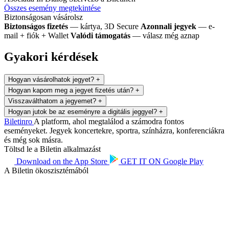
Összes esemény megtekintése
Biztonságosan vásárolsz
Biztonságos fizetés
— kártya, 3D Secure
Azonnali jegyek
— e-
mail + fiók + Wallet
Valódi támogatás
— válasz még aznap
Gyakori kérdések
Hogyan vásárolhatok jegyet?
+
Hogyan kapom meg a jegyet fizetés után?
+
Visszaválthatom a jegyemet?
+
Hogyan jutok be az eseményre a digitális jeggyel?
+
Biletin
ro
A platform, ahol megtalálod a számodra fontos
eseményeket. Jegyek koncertekre, sportra, színházra, konferenciákra
és még sok másra.
Töltsd le a Biletin alkalmazást
Download on the
App Store
GET IT ON
Google Play
A Biletin ökoszisztémából