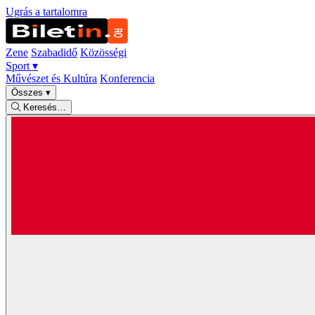
Ugrás a tartalomra
Zene
Szabadidő
Közösségi
Sport
▾
Művészet és Kultúra
Konferencia
Összes
▾
Keresés…