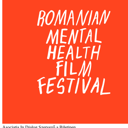
Asociatia In Dialog
Szervező a Biletinen