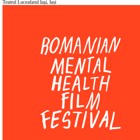
Teatrul Luceafarul
Iaşi, Iași