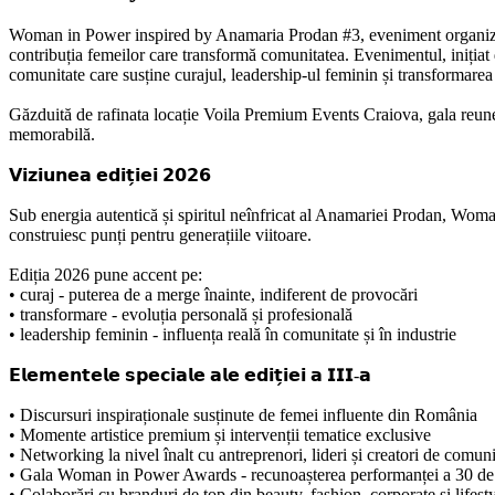
Woman in Power inspired by Anamaria Prodan #3, eveniment organizat d
contribuția femeilor care transformă comunitatea. Evenimentul, inițiat d
comunitate care susține curajul, leadership-ul feminin și transformarea 
Găzduită de rafinata locație Voila Premium Events Craiova, gala reuneșt
memorabilă.
𝗩𝗶𝘇𝗶𝘂𝗻𝗲𝗮 𝗲𝗱𝗶𝘁̗𝗶𝗲𝗶 𝟮𝟬𝟮𝟲
Sub energia autentică și spiritul neînfricat al Anamariei Prodan, Wom
construiesc punți pentru generațiile viitoare.
Ediția 2026 pune accent pe:
• curaj - puterea de a merge înainte, indiferent de provocări
• transformare - evoluția personală și profesională
• leadership feminin - influența reală în comunitate și în industrie
𝗘𝗹𝗲𝗺𝗲𝗻𝘁𝗲𝗹𝗲 𝘀𝗽𝗲𝗰𝗶𝗮𝗹𝗲 𝗮𝗹𝗲 𝗲𝗱𝗶𝘁̗𝗶𝗲𝗶 𝗮 𝗜𝗜𝗜-𝗮
• Discursuri inspiraționale susținute de femei influente din România
• Momente artistice premium și intervenții tematice exclusive
• Networking la nivel înalt cu antreprenori, lideri și creatori de comuni
• Gala Woman in Power Awards - recunoașterea performanței a 30 de
• Colaborări cu branduri de top din beauty, fashion, corporate și lifest