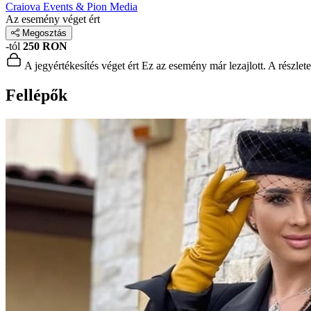
Craiova Events & Pion Media
Az esemény véget ért
Megosztás
-tól
250 RON
A jegyértékesítés véget ért
Ez az esemény már lezajlott. A részlet
Fellépők