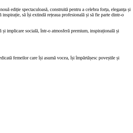
 ediție spectaculoasă, construită pentru a celebra forța, eleganța și
nspirație, să își extindă rețeaua profesională și să fie parte dintr-o
 și implicare socială, într-o atmosferă premium, inspirațională și
cată femeilor care își asumă vocea, își împărtășesc poveștile și