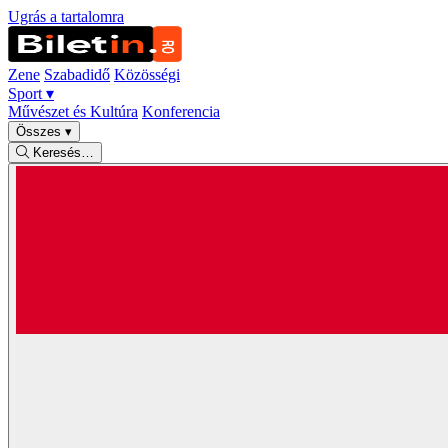
Ugrás a tartalomra
Zene
Szabadidő
Közösségi
Sport
▾
Művészet és Kultúra
Konferencia
Összes
▾
Keresés…