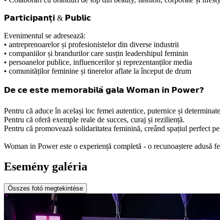
𝗣𝗮𝗿𝘁𝗶𝗰𝗶𝗽𝗮𝗻𝘁̗𝗶 & 𝗣𝘂𝗯𝗹𝗶𝗰
Evenimentul se adresează:
• antreprenoarelor și profesionistelor din diverse industrii
• companiilor și brandurilor care susțin leadershipul feminin
• persoanelor publice, influencerilor și reprezentanților media
• comunităților feminine și tinerelor aflate la început de drum
𝗗𝗲 𝗰𝗲 𝗲𝘀𝘁𝗲 𝗺𝗲𝗺𝗼𝗿𝗮𝗯𝗶𝗹𝗮̆ 𝗴𝗮𝗹𝗮 𝗪𝗼𝗺𝗮𝗻 𝗶𝗻 𝗣𝗼𝘄𝗲𝗿❓
Pentru că aduce în același loc femei autentice, puternice și determinate,
Pentru că oferă exemple reale de succes, curaj și reziliență.
Pentru că promovează solidaritatea feminină, creând spațiul perfect pe
Woman in Power este o experiență completă - o recunoaștere adusă fem
Esemény galéria
Összes fotó megtekintése