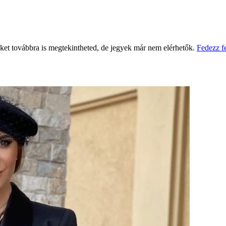
eket továbbra is megtekintheted, de jegyek már nem elérhetők.
Fedezz f