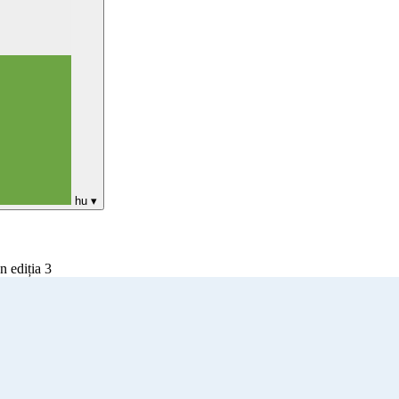
hu
▾
 ediția 3