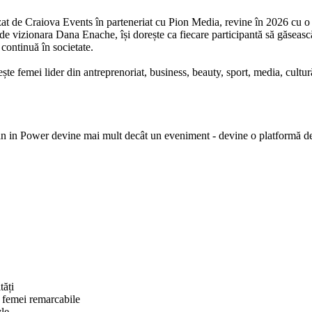
e Craiova Events în parteneriat cu Pion Media, revine în 2026 cu o nouă
e vizionara Dana Enache, își dorește ca fiecare participantă să găsească i
continuă în societate.
e femei lider din antreprenoriat, business, beauty, sport, media, cultură
an in Power devine mai mult decât un eveniment - devine o platformă dedi
tăți
 femei remarcabile
yle