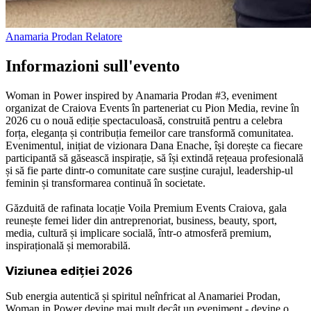
Anamaria Prodan
Relatore
Informazioni sull'evento
Woman in Power inspired by Anamaria Prodan #3, eveniment
organizat de Craiova Events în parteneriat cu Pion Media, revine în
2026 cu o nouă ediție spectaculoasă, construită pentru a celebra
forța, eleganța și contribuția femeilor care transformă comunitatea.
Evenimentul, inițiat de vizionara Dana Enache, își dorește ca fiecare
participantă să găsească inspirație, să își extindă rețeaua profesională
și să fie parte dintr-o comunitate care susține curajul, leadership-ul
feminin și transformarea continuă în societate.
Găzduită de rafinata locație Voila Premium Events Craiova, gala
reunește femei lider din antreprenoriat, business, beauty, sport,
media, cultură și implicare socială, într-o atmosferă premium,
inspirațională și memorabilă.
𝗩𝗶𝘇𝗶𝘂𝗻𝗲𝗮 𝗲𝗱𝗶𝘁̗𝗶𝗲𝗶 𝟮𝟬𝟮𝟲
Sub energia autentică și spiritul neînfricat al Anamariei Prodan,
Woman in Power devine mai mult decât un eveniment - devine o