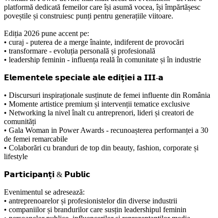
platformă dedicată femeilor care își asumă vocea, își împărtășesc
poveștile și construiesc punți pentru generațiile viitoare.
Ediția 2026 pune accent pe:
• curaj - puterea de a merge înainte, indiferent de provocări
• transformare - evoluția personală și profesională
• leadership feminin - influența reală în comunitate și în industrie
𝗘𝗹𝗲𝗺𝗲𝗻𝘁𝗲𝗹𝗲 𝘀𝗽𝗲𝗰𝗶𝗮𝗹𝗲 𝗮𝗹𝗲 𝗲𝗱𝗶𝘁̗𝗶𝗲𝗶 𝗮 𝗜𝗜𝗜-𝗮
• Discursuri inspiraționale susținute de femei influente din România
• Momente artistice premium și intervenții tematice exclusive
• Networking la nivel înalt cu antreprenori, lideri și creatori de
comunități
• Gala Woman in Power Awards - recunoașterea performanței a 30
de femei remarcabile
• Colaborări cu branduri de top din beauty, fashion, corporate și
lifestyle
𝗣𝗮𝗿𝘁𝗶𝗰𝗶𝗽𝗮𝗻𝘁̗𝗶 & 𝗣𝘂𝗯𝗹𝗶𝗰
Evenimentul se adresează:
• antreprenoarelor și profesionistelor din diverse industrii
• companiilor și brandurilor care susțin leadershipul feminin