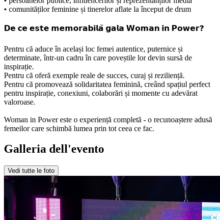
• persoanelor publice, influencerilor și reprezentanților media
• comunităților feminine și tinerelor aflate la început de drum
𝗗𝗲 𝗰𝗲 𝗲𝘀𝘁𝗲 𝗺𝗲𝗺𝗼𝗿𝗮𝗯𝗶𝗹𝗮̆ 𝗴𝗮𝗹𝗮 𝗪𝗼𝗺𝗮𝗻 𝗶𝗻 𝗣𝗼𝘄𝗲𝗿❓
Pentru că aduce în același loc femei autentice, puternice și
determinate, într-un cadru în care poveștile lor devin sursă de
inspirație.
Pentru că oferă exemple reale de succes, curaj și reziliență.
Pentru că promovează solidaritatea feminină, creând spațiul perfect
pentru inspirație, conexiuni, colaborări și momente cu adevărat
valoroase.
Woman in Power este o experiență completă - o recunoaștere adusă
femeilor care schimbă lumea prin tot ceea ce fac.
Galleria dell'evento
Vedi tutte le foto