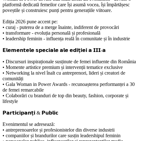
platformă dedicată femeilor care își asumă vocea, își împărtășesc
poveștile și construiesc punți pentru generațiile viitoare.
Ediția 2026 pune accent pe:
• curaj - puterea de a merge înainte, indiferent de provocări
• transformare - evoluția personală și profesională
• leadership feminin - influența reală în comunitate și în industrie
𝗘𝗹𝗲𝗺𝗲𝗻𝘁𝗲𝗹𝗲 𝘀𝗽𝗲𝗰𝗶𝗮𝗹𝗲 𝗮𝗹𝗲 𝗲𝗱𝗶𝘁̗𝗶𝗲𝗶 𝗮 𝗜𝗜𝗜-𝗮
• Discursuri inspiraționale susținute de femei influente din România
• Momente artistice premium și intervenții tematice exclusive
• Networking la nivel înalt cu antreprenori, lideri și creatori de
comunități
• Gala Woman in Power Awards - recunoașterea performanței a 30
de femei remarcabile
• Colaborări cu branduri de top din beauty, fashion, corporate și
lifestyle
𝗣𝗮𝗿𝘁𝗶𝗰𝗶𝗽𝗮𝗻𝘁̗𝗶 & 𝗣𝘂𝗯𝗹𝗶𝗰
Evenimentul se adresează:
• antreprenoarelor și profesionistelor din diverse industrii
• companiilor și brandurilor care susțin leadershipul feminin