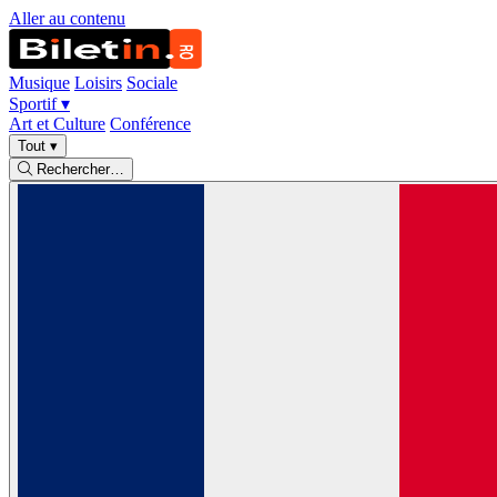
Aller au contenu
Musique
Loisirs
Sociale
Sportif
▾
Art et Culture
Conférence
Tout
▾
Rechercher…