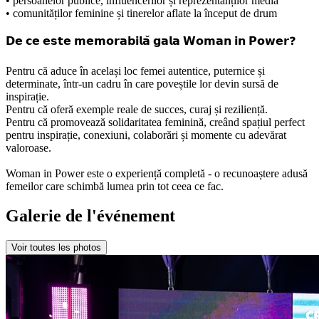
• persoanelor publice, influencerilor și reprezentanților media
• comunităților feminine și tinerelor aflate la început de drum
𝗗𝗲 𝗰𝗲 𝗲𝘀𝘁𝗲 𝗺𝗲𝗺𝗼𝗿𝗮𝗯𝗶𝗹𝗮̆ 𝗴𝗮𝗹𝗮 𝗪𝗼𝗺𝗮𝗻 𝗶𝗻 𝗣𝗼𝘄𝗲𝗿❓
Pentru că aduce în același loc femei autentice, puternice și
determinate, într-un cadru în care poveștile lor devin sursă de
inspirație.
Pentru că oferă exemple reale de succes, curaj și reziliență.
Pentru că promovează solidaritatea feminină, creând spațiul perfect
pentru inspirație, conexiuni, colaborări și momente cu adevărat
valoroase.
Woman in Power este o experiență completă - o recunoaștere adusă
femeilor care schimbă lumea prin tot ceea ce fac.
Galerie de l'événement
Voir toutes les photos