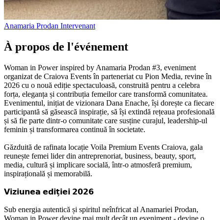
Anamaria Prodan
Intervenant
À propos de l'événement
Woman in Power inspired by Anamaria Prodan #3, eveniment
organizat de Craiova Events în parteneriat cu Pion Media, revine în
2026 cu o nouă ediție spectaculoasă, construită pentru a celebra
forța, eleganța și contribuția femeilor care transformă comunitatea.
Evenimentul, inițiat de vizionara Dana Enache, își dorește ca fiecare
participantă să găsească inspirație, să își extindă rețeaua profesională
și să fie parte dintr-o comunitate care susține curajul, leadership-ul
feminin și transformarea continuă în societate.
Găzduită de rafinata locație Voila Premium Events Craiova, gala
reunește femei lider din antreprenoriat, business, beauty, sport,
media, cultură și implicare socială, într-o atmosferă premium,
inspirațională și memorabilă.
𝗩𝗶𝘇𝗶𝘂𝗻𝗲𝗮 𝗲𝗱𝗶𝘁̗𝗶𝗲𝗶 𝟮𝟬𝟮𝟲
Sub energia autentică și spiritul neînfricat al Anamariei Prodan,
Woman in Power devine mai mult decât un eveniment - devine o