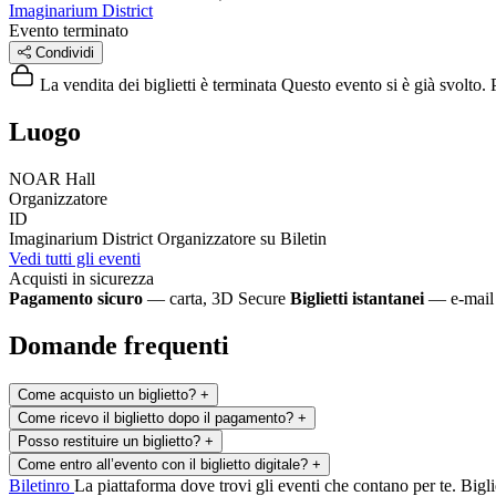
Imaginarium District
Evento terminato
Condividi
La vendita dei biglietti è terminata
Questo evento si è già svolto. P
Luogo
NOAR Hall
Organizzatore
ID
Imaginarium District
Organizzatore su Biletin
Vedi tutti gli eventi
Acquisti in sicurezza
Pagamento sicuro
— carta, 3D Secure
Biglietti istantanei
— e-mail 
Domande frequenti
Come acquisto un biglietto?
+
Come ricevo il biglietto dopo il pagamento?
+
Posso restituire un biglietto?
+
Come entro all’evento con il biglietto digitale?
+
Biletin
ro
La piattaforma dove trovi gli eventi che contano per te. Bigliet