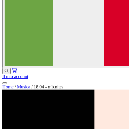
Il mio account
Home
/
Musica
/
18.04 - rnb.nites