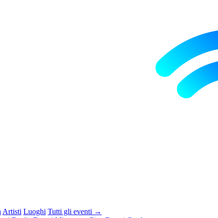
a
Artisti
Luoghi
Tutti gli eventi →