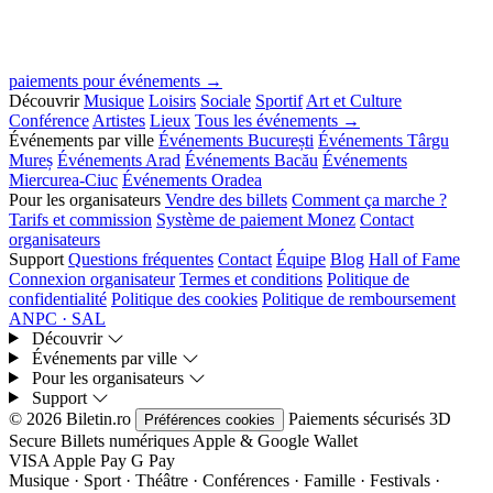
paiements pour événements →
Découvrir
Musique
Loisirs
Sociale
Sportif
Art et Culture
Conférence
Artistes
Lieux
Tous les événements →
Événements par ville
Événements București
Événements Târgu
Mureș
Événements Arad
Événements Bacău
Événements
Miercurea-Ciuc
Événements Oradea
Pour les organisateurs
Vendre des billets
Comment ça marche ?
Tarifs et commission
Système de paiement Monez
Contact
organisateurs
Support
Questions fréquentes
Contact
Équipe
Blog
Hall of Fame
Connexion organisateur
Termes et conditions
Politique de
confidentialité
Politique des cookies
Politique de remboursement
ANPC · SAL
Découvrir
Événements par ville
Pour les organisateurs
Support
© 2026 Biletin.ro
Paiements sécurisés
3D
Préférences cookies
Secure
Billets numériques
Apple & Google Wallet
VISA
Apple Pay
G
Pay
Musique · Sport · Théâtre · Conférences · Famille · Festivals ·