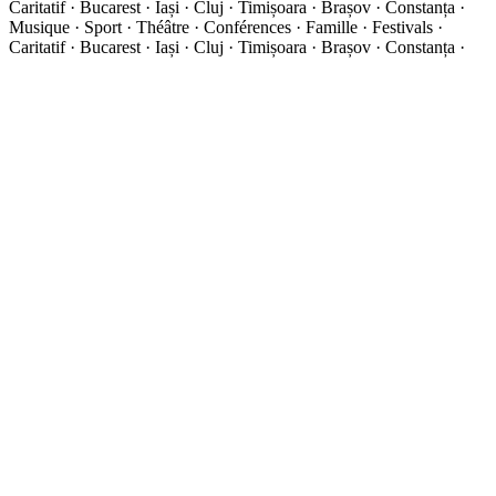
Caritatif · Bucarest · Iași · Cluj · Timișoara · Brașov · Constanța ·
Musique · Sport · Théâtre · Conférences · Famille · Festivals ·
Caritatif · Bucarest · Iași · Cluj · Timișoara · Brașov · Constanța ·