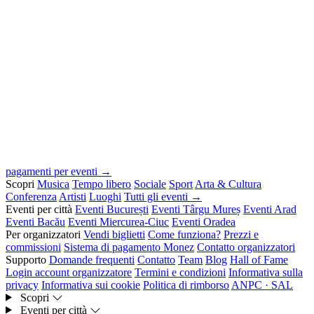
pagamenti per eventi →
Scopri
Musica
Tempo libero
Sociale
Sport
Arta & Cultura
Conferenza
Artisti
Luoghi
Tutti gli eventi →
Eventi per città
Eventi București
Eventi Târgu Mureș
Eventi Arad
Eventi Bacău
Eventi Miercurea-Ciuc
Eventi Oradea
Per organizzatori
Vendi biglietti
Come funziona?
Prezzi e
commissioni
Sistema di pagamento Monez
Contatto organizzatori
Supporto
Domande frequenti
Contatto
Team
Blog
Hall of Fame
Login account organizzatore
Termini e condizioni
Informativa sulla
privacy
Informativa sui cookie
Politica di rimborso
ANPC · SAL
Scopri
Eventi per città