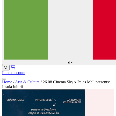
it
▾
Il mio account
Home
/
Arta & Cultura
/
26.08 Cinema Sky x Palas Mall presents:
Insula Iubirii