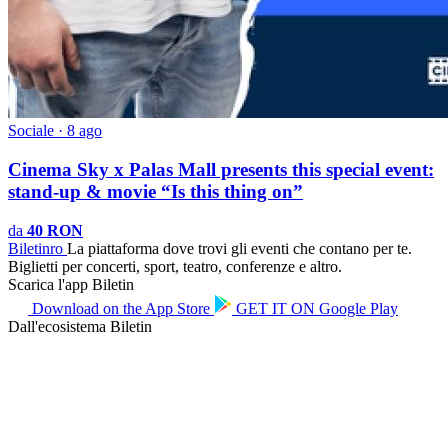
Sociale · 8 ago
Cinema Sky x Palas Mall presents this special event:
stand-up & movie “Is this thing on”
da
40 RON
Biletin
ro
La piattaforma dove trovi gli eventi che contano per te.
Biglietti per concerti, sport, teatro, conferenze e altro.
Scarica l'app Biletin
Download on the
App Store
GET IT ON
Google Play
Dall'ecosistema Biletin