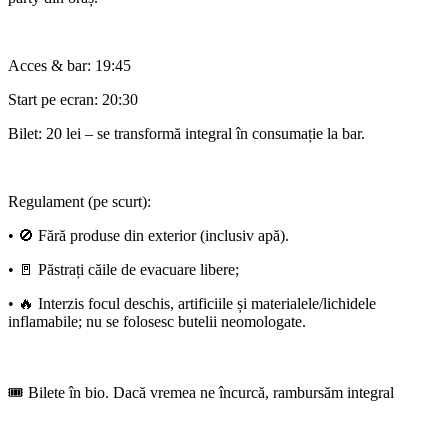
Acces & bar: 19:45
Start pe ecran: 20:30
Bilet: 20 lei – se transformă integral în consumație la bar.
Regulament (pe scurt):
• 🚫 Fără produse din exterior (inclusiv apă).
• 🚪 Păstrați căile de evacuare libere;
• 🔥 Interzis focul deschis, artificiile și materialele/lichidele
inflamabile; nu se folosesc butelii neomologate.
🎟️ Bilete în bio. Dacă vremea ne încurcă, rambursăm integral