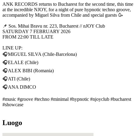
ANK RECORDS returns to Bucharest for the second time, this time
at the incredible NJOY, for a night of pure hypnotic techno groove,
accompanied by Miguel Silva from Chile and special guests 🥳
📌 Sos. Mihai Bravu nr. 223, Bucharest // nJOY Club
SATURDAY 7 FEBRUARY 2026
FROM 22:00 TILL LATE
LINE UP:
🎧MIGUEL SILVA (Chile-Barcelona)
🎧ELALE (Chile)
🎧ALEX BIBI (Romania)
🎧ATI (Chile)
🎧ANA DIMCO
#music #groove #techno #minimal #hypnotic #njoyclub #bucharest
#showcase
Luogo