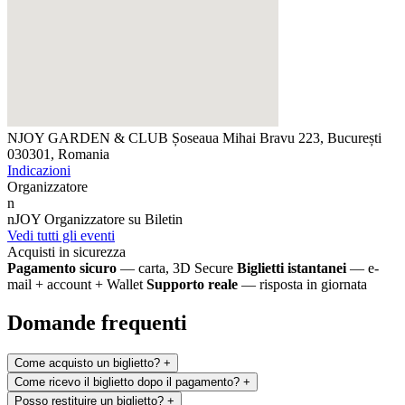
NJOY GARDEN & CLUB
Șoseaua Mihai Bravu 223, București
030301, Romania
Indicazioni
Organizzatore
n
nJOY
Organizzatore su Biletin
Vedi tutti gli eventi
Acquisti in sicurezza
Pagamento sicuro
— carta, 3D Secure
Biglietti istantanei
— e-
mail + account + Wallet
Supporto reale
— risposta in giornata
Domande frequenti
Come acquisto un biglietto?
+
Come ricevo il biglietto dopo il pagamento?
+
Posso restituire un biglietto?
+