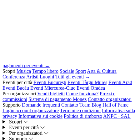
pagamenti per eventi →
Scopri
Musica
Tempo libero
Sociale
Sport
Arta & Cultura
Conferenza
Artisti
Luoghi
Tutti gli eventi →
Eventi per città
Eventi București
Eventi Târgu Mureș
Eventi Arad
Eventi Bacău
Eventi Miercurea-Ciuc
Eventi Oradea
Per organizzatori
Vendi biglietti
Come funziona?
Prezzi e
commissioni
Sistema di pagamento Monez
Contatto organizzatori
Supporto
Domande frequenti
Contatto
Team
Blog
Hall of Fame
Login account organizzatore
Termini e condizioni
Informativa sulla
privacy
Informativa sui cookie
Politica di rimborso
ANPC · SAL
Scopri
Eventi per città
Per organizzatori
Supporto